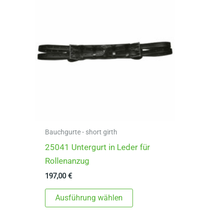
Bauchgurte - short girth
25041 Untergurt in Leder für
Rollenanzug
197,00
€
Dieses
Ausführung wählen
Produkt
weist