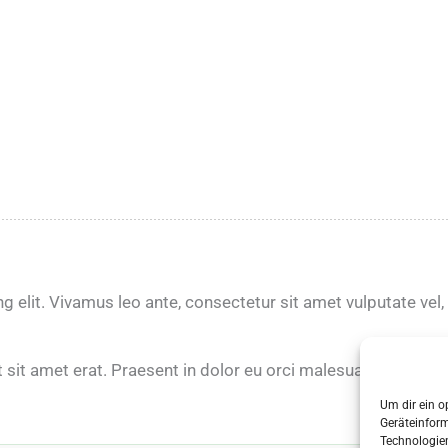
 elit. Vivamus leo ante, consectetur sit amet vulputate vel,
 sit amet erat. Praesent in dolor eu orci malesuada viverra v
Um dir ein o
Geräteinfor
Technologien