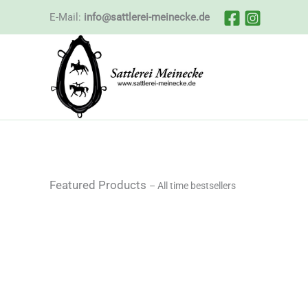
Zum
E-Mail:
info@sattlerei-meinecke.de
Inhalt
springen
Choose from the
unlimited
collection of Women app
Featured Products
– All time bestsellers