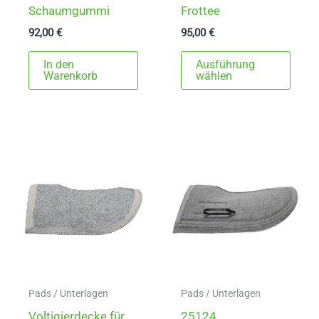
Schaumgummi
Frottee
92,00
€
95,00
€
Dies
In den
Ausführung
Prod
Warenkorb
wählen
weist
mehr
Varia
auf.
Die
Opti
könn
auf
der
Produ
gewä
Pads / Unterlagen
Pads / Unterlagen
werd
Voltigierdecke für
25124