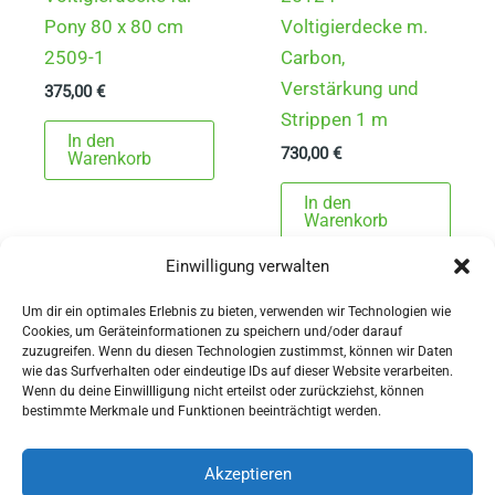
Pony 80 x 80 cm
Voltigierdecke m.
2509-1
Carbon,
Verstärkung und
375,00
€
Strippen 1 m
In den
730,00
€
Warenkorb
In den
Warenkorb
Einwilligung verwalten
Um dir ein optimales Erlebnis zu bieten, verwenden wir Technologien wie
Cookies, um Geräteinformationen zu speichern und/oder darauf
zuzugreifen. Wenn du diesen Technologien zustimmst, können wir Daten
wie das Surfverhalten oder eindeutige IDs auf dieser Website verarbeiten.
Wenn du deine Einwillligung nicht erteilst oder zurückziehst, können
AGBs
bestimmte Merkmale und Funktionen beeinträchtigt werden.
Impressum
Widerrufsbelehrung
Akzeptieren