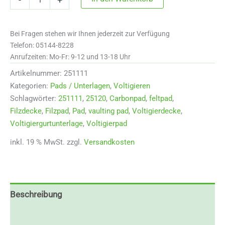
Voltigierdecke
mit
ausgearbeitetem
Bei Fragen stehen wir Ihnen jederzeit zur Verfügung
Rücken
1,10
Telefon: 05144-8228
m
Anrufzeiten: Mo-Fr: 9-12 und 13-18 Uhr
Menge
Artikelnummer:
251111
Kategorien:
Pads / Unterlagen
,
Voltigieren
Schlagwörter:
251111
,
25120
,
Carbonpad
,
feltpad
,
Filzdecke
,
Filzpad
,
Pad
,
vaulting pad
,
Voltigierdecke
,
Voltigiergurtunterlage
,
Voltigierpad
inkl. 19 % MwSt.
zzgl.
Versandkosten
Beschreibung
Zusätzliche Informationen