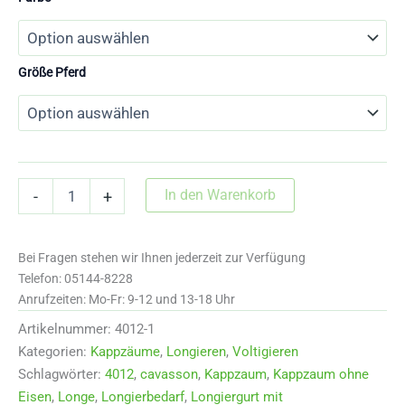
Größe Pferd
4012-
In den Warenkorb
-
+
2
Kappzaum
mit
Bei Fragen stehen wir Ihnen jederzeit zur Verfügung
drei
Ringen
Telefon: 05144-8228
mit
Anrufzeiten: Mo-Fr: 9-12 und 13-18 Uhr
separaten
Artikelnummer:
4012-1
Backenstücken
und
Kategorien:
Kappzäume
,
Longieren
,
Voltigieren
Strass
Schlagwörter:
4012
,
cavasson
,
Kappzaum
,
Kappzaum ohne
Menge
Eisen
,
Longe
,
Longierbedarf
,
Longiergurt mit