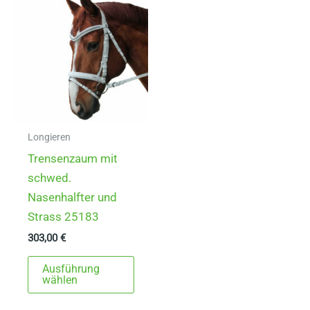
Longieren
Trensenzaum mit
schwed.
Nasenhalfter und
Strass 25183
303,00
€
Dieses
Ausführung
Produkt
wählen
weist