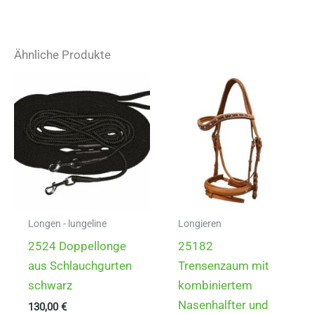
mehrere
Varianten
auf.
Ähnliche Produkte
Die
Optionen
können
auf
der
Produktseite
gewählt
werden
Longen - lungeline
Longieren
2524 Doppellonge
25182
aus Schlauchgurten
Trensenzaum mit
schwarz
kombiniertem
Nasenhalfter und
130,00
€