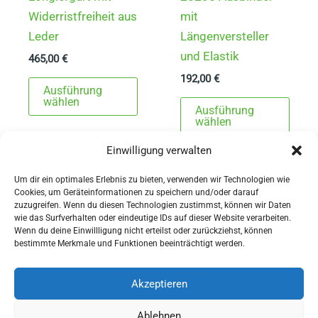
Widerristfreiheit aus
mit
Leder
Längenversteller
und Elastik
465,00
€
192,00
€
Dieses
Ausführung
Produkt
Dies
wählen
Ausführung
weist
Prod
wählen
mehrere
weist
Einwilligung verwalten
Varianten
mehr
auf.
Varia
Um dir ein optimales Erlebnis zu bieten, verwenden wir Technologien wie
Cookies, um Geräteinformationen zu speichern und/oder darauf
Die
auf.
zuzugreifen. Wenn du diesen Technologien zustimmst, können wir Daten
Optionen
Die
wie das Surfverhalten oder eindeutige IDs auf dieser Website verarbeiten.
Wenn du deine Einwillligung nicht erteilst oder zurückziehst, können
können
Opti
AGBs
bestimmte Merkmale und Funktionen beeinträchtigt werden.
auf
könn
Impressum
der
auf
Widerrufsbelehrung
Akzeptieren
Produktseite
der
Ausrüstung
Ablehnen