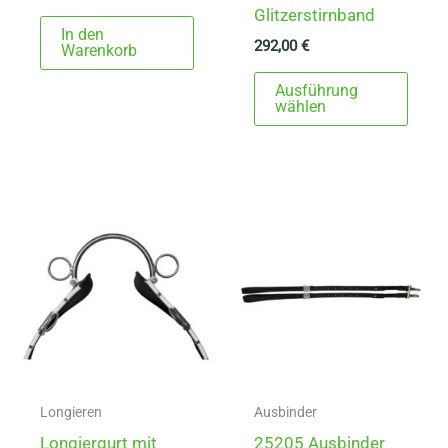
Glitzerstirnband
In den
292,00
€
Warenkorb
Dies
Ausführung
Prod
wählen
weist
mehr
Varia
auf.
Die
Opti
könn
auf
der
Produ
gewä
Longieren
Ausbinder
werd
Longiergurt mit
25205 Ausbinder