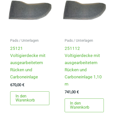
können
auf
der
Produktseite
gewählt
werden
Pads / Unterlagen
Pads / Unterlagen
25121
251112
Voltigierdecke mit
Voltigierdecke mit
ausgearbeitetem
ausgearbeitetem
Rücken und
Rücken und
Carboneinlage
Carboneinlage 1,10
m
670,00
€
741,00
€
In den
Warenkorb
In den
Warenkorb