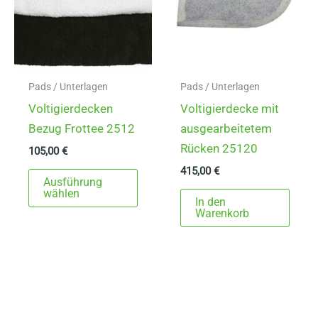
Pads / Unterlagen
Pads / Unterlagen
Voltigierdecken
Voltigierdecke mit
Bezug Frottee 2512
ausgearbeitetem
Rücken 25120
105,00
€
415,00
€
Dieses
Ausführung
Produkt
wählen
In den
weist
Warenkorb
mehrere
Varianten
auf.
Die
Optionen