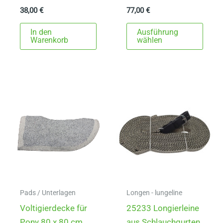
38,00
€
77,00
€
Dies
In den
Ausführung
Prod
Warenkorb
wählen
weist
mehr
Varia
auf.
Die
Opti
könn
auf
der
Produ
gewä
Pads / Unterlagen
Longen - lungeline
werd
Voltigierdecke für
25233 Longierleine
Pony 80 x 80 cm
aus Schlauchgurten