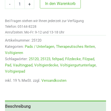
Voltigierdecke
In den Warenkorb
-
+
mit
ausgearbeitetem
Rücken
Bei Fragen stehen wir Ihnen jederzeit zur Verfügung
25120
Menge
Telefon: 05144-8228
Anrufzeiten: Mo-Fr: 9-12 und 13-18 Uhr
Artikelnummer:
25120
Kategorien:
Pads / Unterlagen
,
Therapeutisches Reiten
,
Voltigieren
Schlagwörter:
25120
,
25123
,
feltpad
,
Filzdecke
,
Filzpad
,
Pad
,
Vaultingpad
,
Voltigierdecke
,
Voltigiergurtunterlage
,
Voltigierpad
inkl. 19 % MwSt.
zzgl.
Versandkosten
Beschreibung