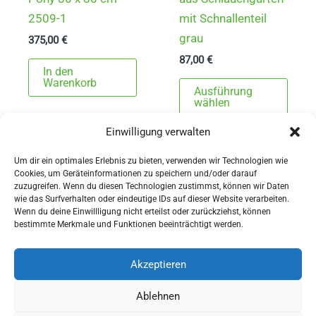
2509-1
mit Schnallenteil
grau
375,00
€
87,00
€
In den
Dies
Warenkorb
Ausführung
Prod
wählen
weist
Einwilligung verwalten
mehr
Varia
Um dir ein optimales Erlebnis zu bieten, verwenden wir Technologien wie
Cookies, um Geräteinformationen zu speichern und/oder darauf
auf.
zuzugreifen. Wenn du diesen Technologien zustimmst, können wir Daten
Die
wie das Surfverhalten oder eindeutige IDs auf dieser Website verarbeiten.
Wenn du deine Einwillligung nicht erteilst oder zurückziehst, können
Opti
AGBs
bestimmte Merkmale und Funktionen beeinträchtigt werden.
könn
Impressum
auf
Widerrufsbelehrung
Akzeptieren
der
Ausrüstung
Ablehnen
Produ
für Pferdesport und Gespannfahren