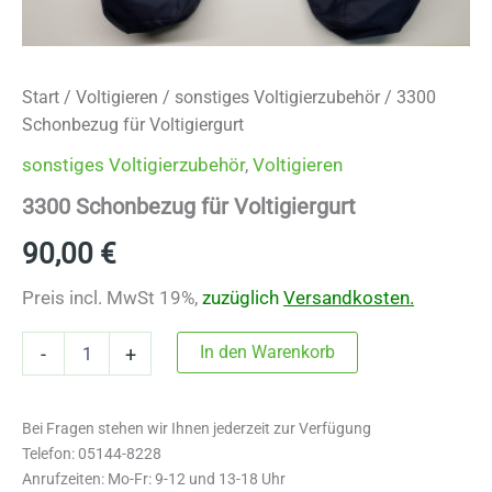
Start
/
Voltigieren
/
sonstiges Voltigierzubehör
/ 3300
Schonbezug für Voltigiergurt
sonstiges Voltigierzubehör
,
Voltigieren
3300 Schonbezug für Voltigiergurt
90,00
€
Preis incl. MwSt 19%,
zuzüglich
Versandkosten.
3300
In den Warenkorb
-
+
Schonbezug
für
Voltigiergurt
Bei Fragen stehen wir Ihnen jederzeit zur Verfügung
Menge
Telefon: 05144-8228
Anrufzeiten: Mo-Fr: 9-12 und 13-18 Uhr