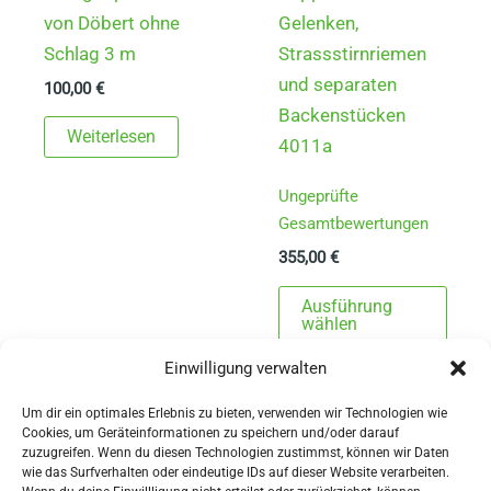
von Döbert ohne
Gelenken,
Schlag 3 m
Strassstirnriemen
und separaten
100,00
€
Backenstücken
Weiterlesen
4011a
Ungeprüfte
Gesamtbewertungen
355,00
€
Dies
Ausführung
Prod
wählen
weist
Einwilligung verwalten
mehr
Varia
Um dir ein optimales Erlebnis zu bieten, verwenden wir Technologien wie
Cookies, um Geräteinformationen zu speichern und/oder darauf
auf.
zuzugreifen. Wenn du diesen Technologien zustimmst, können wir Daten
Die
wie das Surfverhalten oder eindeutige IDs auf dieser Website verarbeiten.