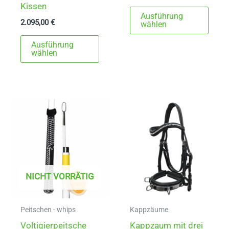
Kissen
Dies
Ausführung
2.095,00
€
Prod
wählen
Dieses
weist
Ausführung
Produkt
mehr
wählen
weist
Varia
mehrere
auf.
Varianten
Die
auf.
Opti
Die
könn
Optionen
auf
können
der
auf
Produ
NICHT VORRÄTIG
der
gewä
Produktseite
werd
gewählt
Peitschen - whips
Kappzäume
werden
Voltigierpeitsche
Kappzaum mit drei