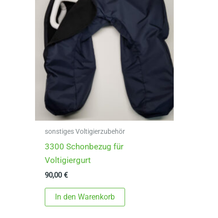
sonstiges Voltigierzubehör
3300 Schonbezug für
Voltigiergurt
90,00
€
In den Warenkorb