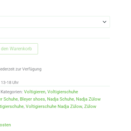
n den Warenkorb
jederzeit zur Verfügung
d 13-18 Uhr
Kategorien:
Voltigieren
,
Voltigierschuhe
er Schuhe
,
Bleyer shoes
,
Nadja Schuhe
,
Nadja Zülow
tigierschuhe
,
Voltigierschuhe Nadja Zülow
,
Zülow
osten