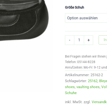
Größe Schuh
Bleyer
I
-
+
Nadja
Zülow
Schuhe
Bei Fragen stehen wir Ihnen 
in
schwarz
Telefon: 05144-8228
25162s
Anrufzeiten: Mo-Fr: 9-12 un
Menge
Artikelnummer:
25162-2
Schlagwörter:
25162
,
Bley
shoes
,
vaulting shoes
,
Vol
Schuhe
inkl. MwSt.
zzgl.
Versandk