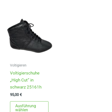
mehrere
Varia
Varianten
auf.
auf.
Die
Die
Opti
Optionen
könn
können
auf
auf
der
der
Produ
Produktseite
gewä
gewählt
werd
Voltigieren
werden
Voltigierschuhe
„High Cut“ in
schwarz 25161h
95,00
€
Dieses
Ausführung
Produkt
wählen