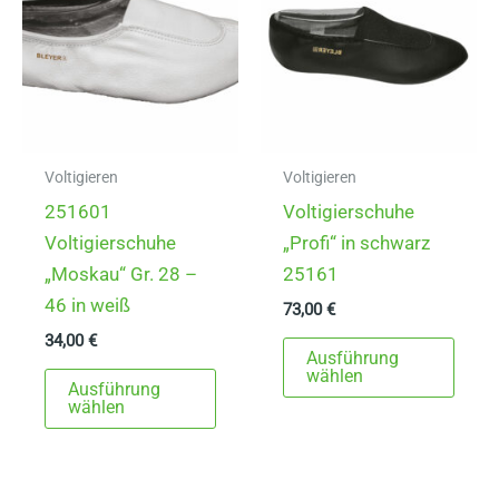
Optionen
Opti
können
könn
auf
auf
der
der
Produktseite
Produ
gewählt
gewä
Voltigieren
Voltigieren
werden
werd
251601
Voltigierschuhe
Voltigierschuhe
„Profi“ in schwarz
„Moskau“ Gr. 28 –
25161
46 in weiß
73,00
€
34,00
€
Dies
Ausführung
Dieses
Prod
wählen
Ausführung
Produkt
weist
wählen
weist
mehr
mehrere
Varia