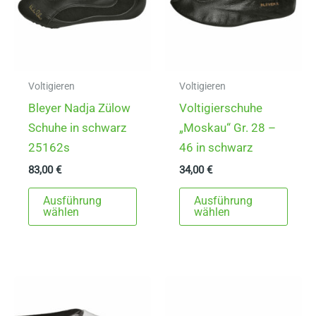
Voltigieren
Voltigieren
Bleyer Nadja Zülow
Voltigierschuhe
Schuhe in schwarz
„Moskau“ Gr. 28 –
25162s
46 in schwarz
83,00
€
34,00
€
Dieses
Dies
Ausführung
Ausführung
Produkt
Prod
wählen
wählen
weist
weist
mehrere
mehr
Varianten
Varia
auf.
auf.
Die
Die