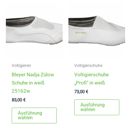
Varianten
auf.
auf.
Die
Die
Opti
Optionen
könn
können
auf
auf
der
der
Produ
Produktseite
gewä
gewählt
werd
Voltigieren
Voltigierschuhe
werden
Bleyer Nadja Zülow
Voltigierschuhe
Schuhe in weiß
„Profi“ in weiß
25162w
73,00
€
83,00
€
Dies
Ausführung
Dieses
Prod
wählen
Ausführung
Produkt
weist
wählen
weist
mehr