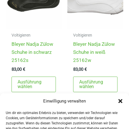
Voltigieren
Voltigieren
Bleyer Nadja Zülow
Bleyer Nadja Zülow
Schuhe in schwarz
Schuhe in weiß
25162s
25162w
83,00
€
83,00
€
Dieses
Dies
Ausführung
Ausführung
Produkt
Prod
wählen
wählen
weist
weist
Einwilligung verwalten
mehrere
mehr
Varianten
Varia
Um dir ein optimales Erlebnis zu bieten, verwenden wir Technologien wie
auf.
auf.
Cookies, um Geräteinformationen zu speichern und/oder darauf
zuzugreifen. Wenn du diesen Technologien zustimmst, können wir Daten
Die
Die
wie das Surfverhalten oder eindeutige IDs auf dieser Website verarbeiten.