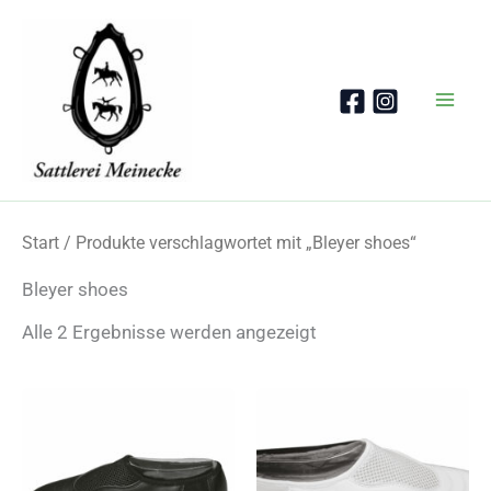
Zum
Inhalt
springen
Start
/ Produkte verschlagwortet mit „Bleyer shoes“
Bleyer shoes
Nach
Alle 2 Ergebnisse werden angezeigt
Beliebtheit
sortiert