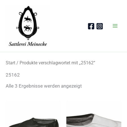
Zum
Inhalt
springen
Start
/ Produkte verschlagwortet mit „25162“
25162
Nach
Alle 3 Ergebnisse werden angezeigt
Beliebtheit
sortiert