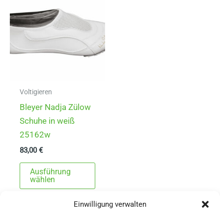
Optionen
Die
können
Opti
auf
könn
der
auf
Produktseite
der
gewählt
Produ
werden
gewä
Voltigieren
werd
Bleyer Nadja Zülow
Schuhe in weiß
25162w
83,00
€
Dieses
Ausführung
Produkt
wählen
weist
Einwilligung verwalten
mehrere