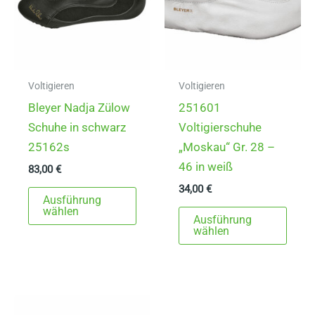
Voltigieren
Voltigieren
Bleyer Nadja Zülow
251601
Schuhe in schwarz
Voltigierschuhe
25162s
„Moskau“ Gr. 28 –
46 in weiß
83,00
€
34,00
€
Dieses
Ausführung
Produkt
Dies
wählen
Ausführung
weist
Prod
wählen
mehrere
weist
Varianten
mehr
auf.
Varia
Die
auf.