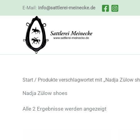
Zum
E-Mail:
info@sattlerei-meinecke.de
Inhalt
springen
Start
/ Produkte verschlagwortet mit „Nadja Zülow s
Nadja Zülow shoes
Nach
Alle 2 Ergebnisse werden angezeigt
Beliebtheit
sortiert