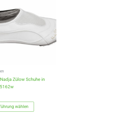
ren
 Nadja Zülow Schuhe in
25162w
Dieses
führung wählen
Produkt
weist