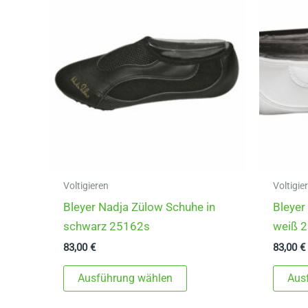
Voltigieren
Voltigie
Bleyer Nadja Zülow Schuhe in
Bleyer
schwarz 25162s
weiß 
83,00
€
83,00
€
Dieses
Ausführung wählen
Aus
Produkt
weist