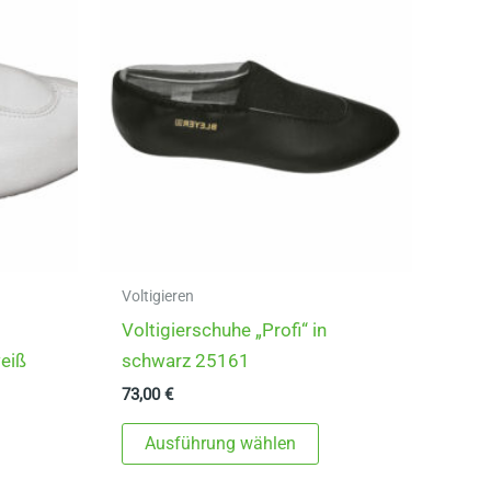
Voltigieren
Voltigierschuhe „Profi“ in
weiß
schwarz 25161
73,00
€
ieses
Dieses
Ausführung wählen
rodukt
Produkt
eist
weist