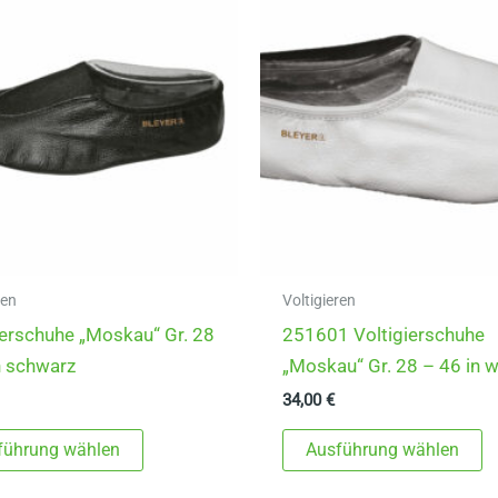
ren
Voltigieren
ierschuhe „Moskau“ Gr. 28
251601 Voltigierschuhe
n schwarz
„Moskau“ Gr. 28 – 46 in 
34,00
€
Dieses
D
führung wählen
Ausführung wählen
Produkt
P
weist
w