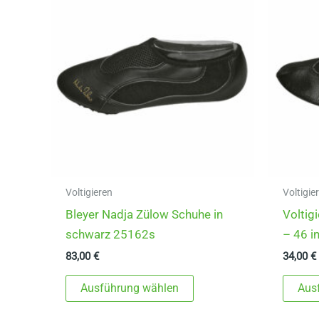
Voltigieren
Voltigie
Bleyer Nadja Zülow Schuhe in
Voltig
schwarz 25162s
– 46 i
83,00
€
34,00
€
Dieses
Ausführung wählen
Aus
Produkt
weist