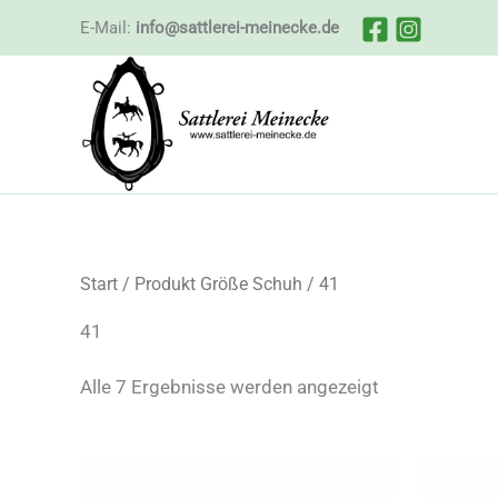
Zum
E-Mail:
info@sattlerei-meinecke.de
Inhalt
springen
Start
/ Produkt Größe Schuh / 41
41
Nach
Alle 7 Ergebnisse werden angezeigt
Beliebtheit
sortiert