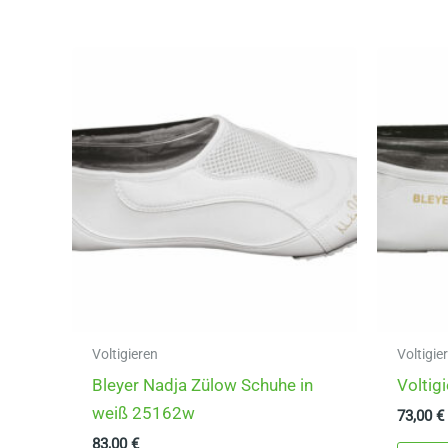
mehrere
Varianten
auf.
Die
Optionen
können
auf
der
Produktseite
gewählt
werden
Voltigieren
Voltigi
Bleyer Nadja Zülow Schuhe in
Voltig
weiß 25162w
73,00
€
83,00
€