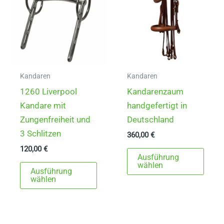
Kandaren
Kandaren
1260 Liverpool
Kandarenzaum
Kandare mit
handgefertigt in
Zungenfreiheit und
Deutschland
3 Schlitzen
360,00
€
120,00
€
Dies
Ausführung
Dieses
Prod
wählen
Ausführung
Produkt
weist
wählen
weist
mehr
mehrere
Varia
Varianten
auf.