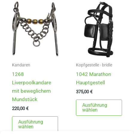
auf.
Die
Die
Opti
Optionen
könn
können
auf
auf
der
der
Produ
Produktseite
gewä
gewählt
werd
Kandaren
Kopfgestelle - bridle
werden
1268
1042 Marathon
Liverpoolkandare
Hauptgestell
mit beweglichem
375,00
€
Mundstück
Dies
Ausführung
220,00
€
Prod
wählen
Dieses
weist
Ausführung
Produkt
mehr
wählen