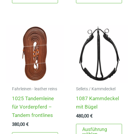
weist
mehrere
Varianten
auf.
Die
Optionen
können
auf
der
Produktseite
gewählt
Fahrleinen - leather reins
Sellets / Kammdeckel
werden
1025 Tandemleine
1087 Kammdeckel
für Vorderpferd –
mit Bügel
Tandem frontlines
480,00
€
380,00
€
Dies
Ausführung
Prod