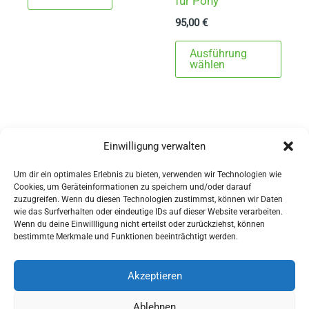
für Pony
95,00
€
Dies
Ausführung
Prod
wählen
weist
mehr
Varia
auf.
Einwilligung verwalten
1
2
→
Die
Um dir ein optimales Erlebnis zu bieten, verwenden wir Technologien wie
Opti
Cookies, um Geräteinformationen zu speichern und/oder darauf
könn
zuzugreifen. Wenn du diesen Technologien zustimmst, können wir Daten
wie das Surfverhalten oder eindeutige IDs auf dieser Website verarbeiten.
auf
Wenn du deine Einwillligung nicht erteilst oder zurückziehst, können
AGBs
der
bestimmte Merkmale und Funktionen beeinträchtigt werden.
Impressum
Produ
Widerrufsbelehrung
gewä
Akzeptieren
werd
Ausrüstung
Ablehnen