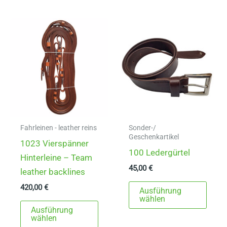
auf.
mehr
Die
Varia
Optionen
auf.
können
Die
auf
Opti
der
könn
Produktseite
auf
gewählt
der
werden
Produ
gewä
Fahrleinen - leather reins
Sonder-/
Geschenkartikel
werd
1023 Vierspänner
100 Ledergürtel
Hinterleine – Team
45,00
€
leather backlines
Dies
420,00
€
Ausführung
Prod
wählen
Dieses
Ausführung
weist
Produkt
wählen
mehr