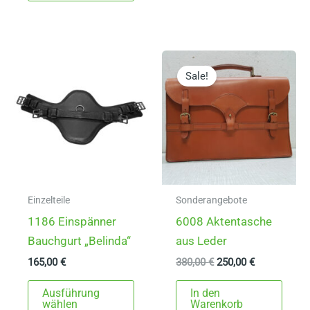
weist
Varia
mehrere
auf.
Varianten
Die
auf.
Sale!
Opti
Die
könn
Optionen
auf
können
der
auf
Produ
der
gewä
Produktseite
werd
gewählt
Einzelteile
Sonderangebote
werden
1186 Einspänner
6008 Aktentasche
Bauchgurt „Belinda“
aus Leder
Ursprünglicher
Aktueller
165,00
€
380,00
€
250,00
€
Preis
Preis
Dieses
war:
ist:
Ausführung
In den
380,00 €
250,00 €.
Produkt
wählen
Warenkorb