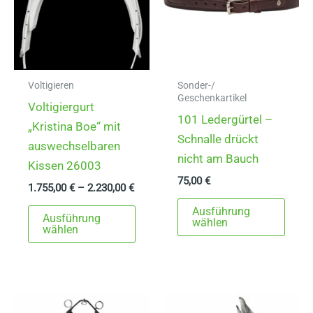
Voltigieren
Sonder-/
Geschenkartikel
Voltigiergurt
101 Ledergürtel –
„Kristina Boe“ mit
Schnalle drückt
auswechselbaren
nicht am Bauch
Kissen 26003
75,00
€
1.755,00
€
–
2.230,00
€
Dies
Dieses
Ausführung
Ausführung
Prod
wählen
Produkt
wählen
weist
weist
mehr
mehrere
Varia
Varianten
auf.
auf.