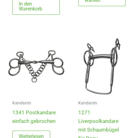
wählen
In den
weist
Warenkorb
mehr
Varia
auf.
Die
Opti
könn
auf
der
Produ
gewä
werd
Kandaren
Kandaren
1341 Postkandare
1271
einfach gebrochen
Liverpoolkandare
mit Schaumbügel
Weiterlesen