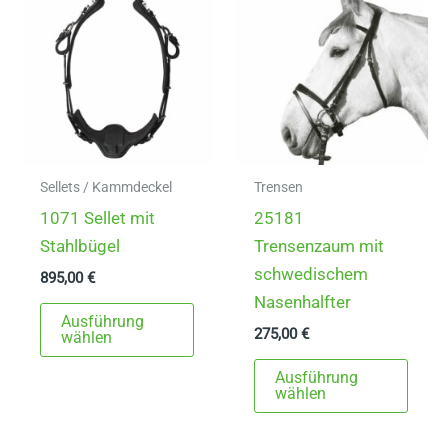
Die
Die
Opti
Optionen
könn
können
auf
auf
der
der
Produ
Produktseite
gewä
gewählt
Sellets / Kammdeckel
Trensen
werd
werden
1071 Sellet mit
25181
Stahlbügel
Trensenzaum mit
schwedischem
895,00
€
Nasenhalfter
Dieses
Ausführung
275,00
€
Produkt
wählen
weist
Dies
Ausführung
mehrere
Prod
wählen
Varianten
weist