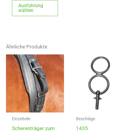
Dieses
Ausführung
Produkt
wählen
weist
mehrere
Varianten
auf.
Ähnliche Produkte
Die
Optionen
können
auf
der
Produktseite
gewählt
werden
Einzelteile
Beschläge
Scherenträger zum
1435