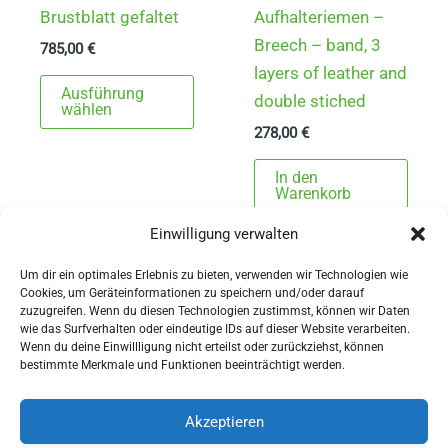
Brustblatt gefaltet
Aufhalteriemen –
Breech – band, 3
785,00
€
layers of leather and
Dieses
Ausführung
double stiched
Produkt
wählen
278,00
€
weist
mehrere
In den
Varianten
Warenkorb
auf.
Einwilligung verwalten
Die
Optionen
Um dir ein optimales Erlebnis zu bieten, verwenden wir Technologien wie
Cookies, um Geräteinformationen zu speichern und/oder darauf
können
zuzugreifen. Wenn du diesen Technologien zustimmst, können wir Daten
auf
wie das Surfverhalten oder eindeutige IDs auf dieser Website verarbeiten.
Wenn du deine Einwillligung nicht erteilst oder zurückziehst, können
der
AGBs
bestimmte Merkmale und Funktionen beeinträchtigt werden.
Produktseite
Impressum
gewählt
Widerrufsbelehrung
Akzeptieren
werden