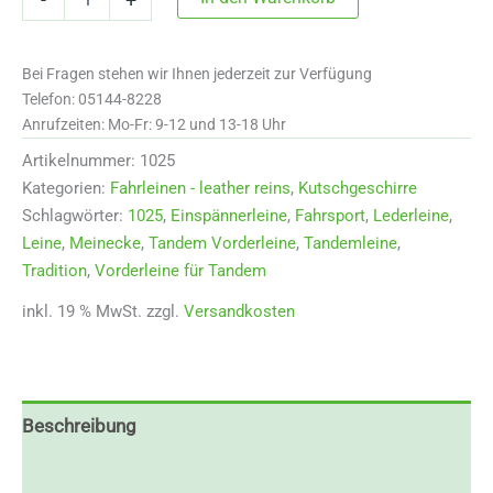
Tandemleine
für
Vorderpferd
Bei Fragen stehen wir Ihnen jederzeit zur Verfügung
-
Tandem
Telefon: 05144-8228
frontlines
Anrufzeiten: Mo-Fr: 9-12 und 13-18 Uhr
Menge
Artikelnummer:
1025
Kategorien:
Fahrleinen - leather reins
,
Kutschgeschirre
Schlagwörter:
1025
,
Einspännerleine
,
Fahrsport
,
Lederleine
,
Leine
,
Meinecke
,
Tandem Vorderleine
,
Tandemleine
,
Tradition
,
Vorderleine für Tandem
inkl. 19 % MwSt.
zzgl.
Versandkosten
Beschreibung
Zusätzliche Informationen