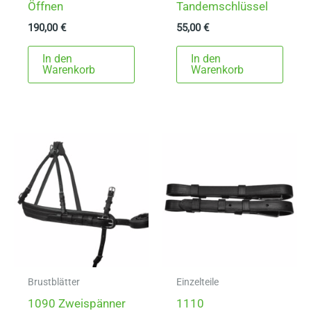
Öffnen
Tandemschlüssel
190,00
€
55,00
€
In den
In den
Warenkorb
Warenkorb
Brustblätter
Einzelteile
1090 Zweispänner
1110