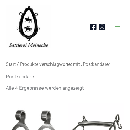
Zum
Inhalt
springen
Start
/ Produkte verschlagwortet mit „Postkandare“
Postkandare
Nach
Alle 4 Ergebnisse werden angezeigt
Beliebtheit
sortiert