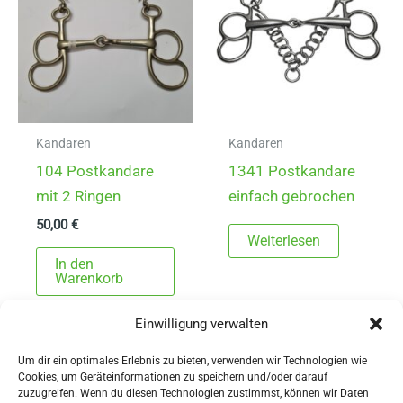
könn
auf
der
Produ
gewä
werd
Kandaren
Kandaren
104 Postkandare
1341 Postkandare
mit 2 Ringen
einfach gebrochen
50,00
€
Weiterlesen
In den
Warenkorb
Einwilligung verwalten
Um dir ein optimales Erlebnis zu bieten, verwenden wir Technologien wie
Cookies, um Geräteinformationen zu speichern und/oder darauf
zuzugreifen. Wenn du diesen Technologien zustimmst, können wir Daten