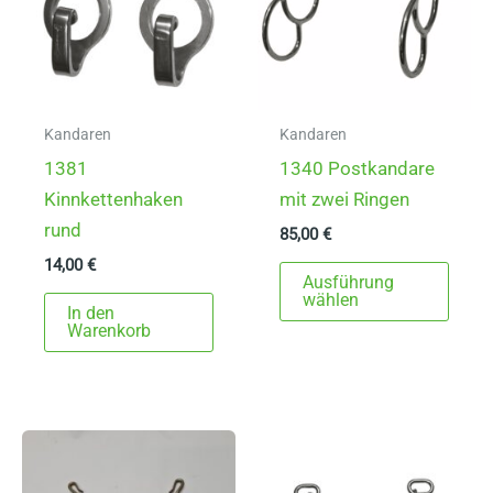
Kandaren
Kandaren
1381
1340 Postkandare
Kinnkettenhaken
mit zwei Ringen
rund
85,00
€
14,00
€
Dies
Ausführung
Prod
wählen
In den
weist
Warenkorb
mehr
Varia
auf.
Die
Opti