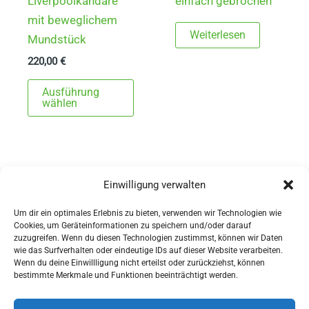
Liverpoolkandare
einfach gebrochen
mit beweglichem
Weiterlesen
Mundstück
220,00
€
Dieses
Ausführung
Produkt
wählen
weist
mehrere
Varianten
auf.
Einwilligung verwalten
1
2
→
Die
Um dir ein optimales Erlebnis zu bieten, verwenden wir Technologien wie
Optionen
Cookies, um Geräteinformationen zu speichern und/oder darauf
können
zuzugreifen. Wenn du diesen Technologien zustimmst, können wir Daten
wie das Surfverhalten oder eindeutige IDs auf dieser Website verarbeiten.
auf
Wenn du deine Einwillligung nicht erteilst oder zurückziehst, können
AGBs
der
bestimmte Merkmale und Funktionen beeinträchtigt werden.
Impressum
Produktseite