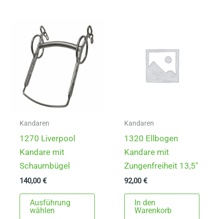
Varianten
mehr
auf.
Varia
Die
auf.
Optionen
Die
können
Opti
auf
könn
der
auf
Produktseite
der
gewählt
Produ
werden
gewä
Kandaren
Kandaren
werd
1270 Liverpool
1320 Ellbogen
Kandare mit
Kandare mit
Schaumbügel
Zungenfreiheit 13,5″
140,00
€
92,00
€
Dieses
Ausführung
In den
Produkt
wählen
Warenkorb