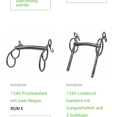
Ausführung
Produkt
weist
wählen
weist
mehr
mehrere
Varia
Varianten
auf.
auf.
Die
Die
Opti
Optionen
könn
können
auf
auf
der
der
Produ
Produktseite
gewä
gewählt
werd
Kandaren
Kandaren
werden
1340 Postkandare
1260 Liverpool
mit zwei Ringen
Kandare mit
Zungenfreiheit und
85,00
€
3 Schlitzen
Dieses