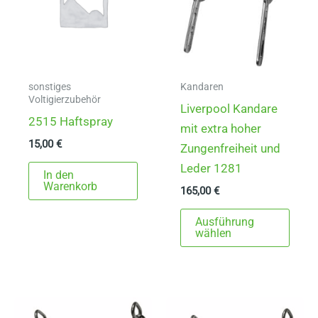
sonstiges
Kandaren
Voltigierzubehör
Liverpool Kandare
2515 Haftspray
mit extra hoher
15,00
€
Zungenfreiheit und
Leder 1281
In den
Warenkorb
165,00
€
Dies
Ausführung
Prod
wählen
weist
mehr
Varia
auf.