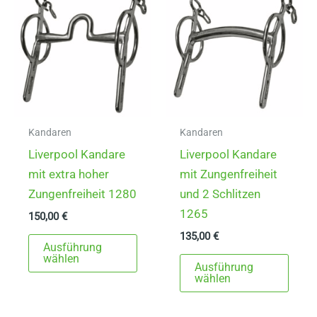
Die
Opti
könn
auf
der
Produ
gewä
Kandaren
Kandaren
werd
Liverpool Kandare
Liverpool Kandare
mit extra hoher
mit Zungenfreiheit
Zungenfreiheit 1280
und 2 Schlitzen
1265
150,00
€
135,00
€
Dieses
Ausführung
Produkt
Dies
wählen
Ausführung
weist
Prod
wählen
mehrere
weist