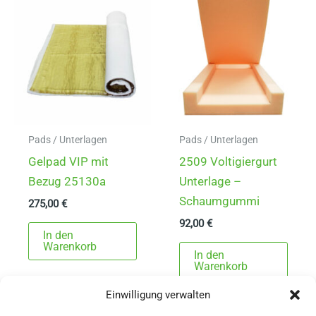
auf.
Die
Die
Opti
Optionen
könn
können
auf
auf
der
der
Produ
Produktseite
gewä
gewählt
Pads / Unterlagen
Pads / Unterlagen
werd
werden
Gelpad VIP mit
2509 Voltigiergurt
Bezug 25130a
Unterlage –
Schaumgummi
275,00
€
92,00
€
In den
Warenkorb
In den
Warenkorb
Einwilligung verwalten