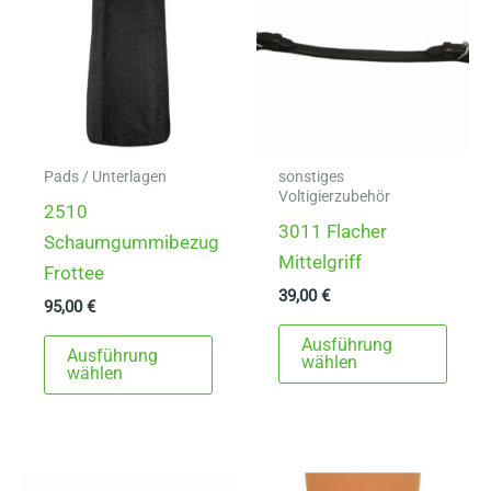
Pads / Unterlagen
sonstiges
Voltigierzubehör
2510
3011 Flacher
Schaumgummibezug
Mittelgriff
Frottee
39,00
€
95,00
€
Dies
Dieses
Ausführung
Ausführung
Prod
wählen
Produkt
wählen
weist
weist
mehr
mehrere
Varia
Varianten
auf.