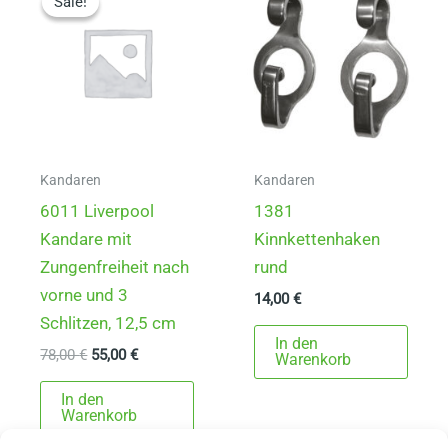
Sale!
Sale!
Die
Opti
könn
auf
der
Produ
gewä
Kandaren
Kandaren
werd
6011 Liverpool
1381
Kandare mit
Kinnkettenhaken
Zungenfreiheit nach
rund
vorne und 3
14,00
€
Schlitzen, 12,5 cm
In den
Ursprünglicher
Aktueller
78,00
€
55,00
€
Warenkorb
Preis
Preis
war:
ist:
In den
78,00 €
55,00 €.
Warenkorb