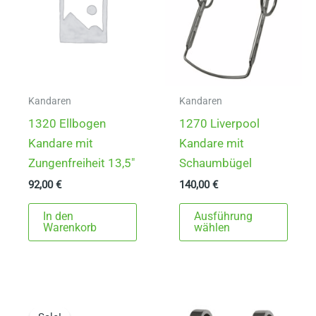
Kandaren
Kandaren
1320 Ellbogen
1270 Liverpool
Kandare mit
Kandare mit
Zungenfreiheit 13,5″
Schaumbügel
92,00
€
140,00
€
Dies
In den
Ausführung
Prod
Warenkorb
wählen
weist
mehr
Varia
auf.