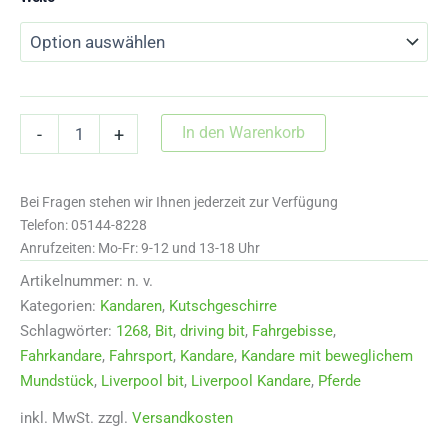
1268
In den Warenkorb
-
+
Liverpoolkandare
mit
beweglichem
Bei Fragen stehen wir Ihnen jederzeit zur Verfügung
Mundstück
Menge
Telefon: 05144-8228
Anrufzeiten: Mo-Fr: 9-12 und 13-18 Uhr
Artikelnummer:
n. v.
Kategorien:
Kandaren
,
Kutschgeschirre
Schlagwörter:
1268
,
Bit
,
driving bit
,
Fahrgebisse
,
Fahrkandare
,
Fahrsport
,
Kandare
,
Kandare mit beweglichem
Mundstück
,
Liverpool bit
,
Liverpool Kandare
,
Pferde
inkl. MwSt.
zzgl.
Versandkosten