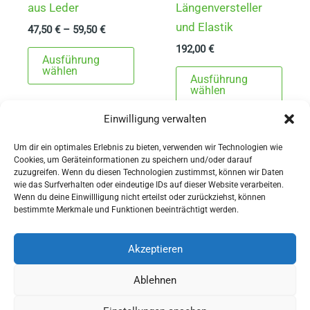
aus Leder
Längenversteller
und Elastik
47,50
€
–
59,50
€
192,00
€
Dieses
Ausführung
Produkt
Dies
wählen
Ausführung
weist
Prod
wählen
mehrere
weist
Einwilligung verwalten
Varianten
mehr
auf.
Varia
Um dir ein optimales Erlebnis zu bieten, verwenden wir Technologien wie
Cookies, um Geräteinformationen zu speichern und/oder darauf
Die
auf.
zuzugreifen. Wenn du diesen Technologien zustimmst, können wir Daten
Optionen
Die
wie das Surfverhalten oder eindeutige IDs auf dieser Website verarbeiten.
Wenn du deine Einwillligung nicht erteilst oder zurückziehst, können
können
Opti
AGBs
bestimmte Merkmale und Funktionen beeinträchtigt werden.
auf
könn
Impressum
der
auf
Widerrufsbelehrung
Akzeptieren
Produktseite
der
Ausrüstung
Ablehnen
gewählt
Produ
für Pferdesport und Gespannfahren
werden
gewä