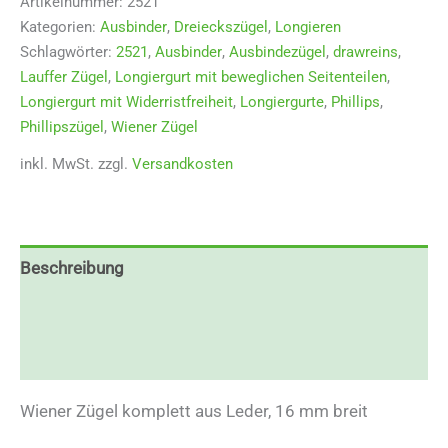
Artikelnummer:
2521
Kategorien:
Ausbinder
,
Dreieckszügel
,
Longieren
Schlagwörter:
2521
,
Ausbinder
,
Ausbindezügel
,
drawreins
,
Lauffer Zügel
,
Longiergurt mit beweglichen Seitenteilen
,
Longiergurt mit Widerristfreiheit
,
Longiergurte
,
Phillips
,
Phillipszügel
,
Wiener Zügel
inkl. MwSt.
zzgl.
Versandkosten
Beschreibung
Zusätzliche Informationen
Rezensionen (0)
Wiener Zügel komplett aus Leder, 16 mm breit