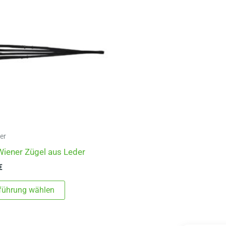
er
iener Zügel aus Leder
€
Dieses
führung wählen
Produkt
weist
mehrere