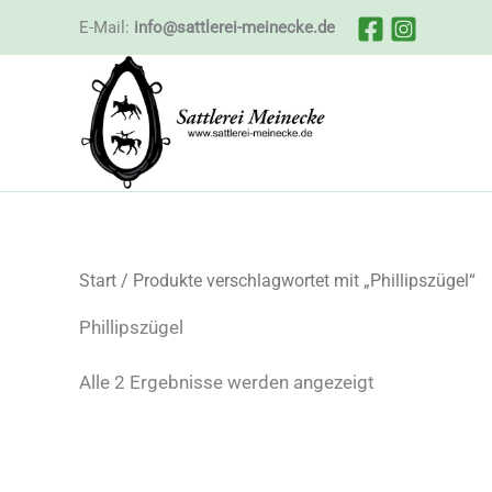
Zum
E-Mail:
info@sattlerei-meinecke.de
Inhalt
springen
Start
/ Produkte verschlagwortet mit „Phillipszügel“
Phillipszügel
Nach
Alle 2 Ergebnisse werden angezeigt
Beliebtheit
sortiert