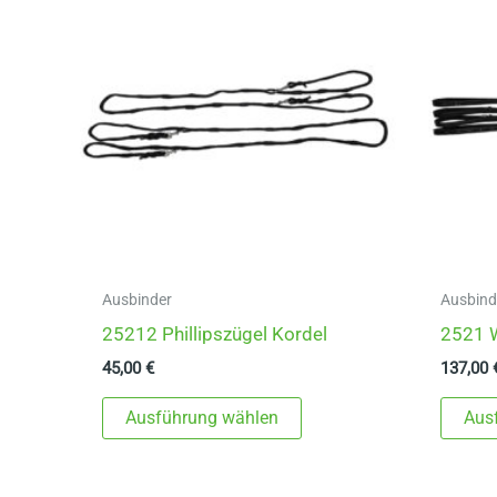
Ausbinder
Ausbind
25212 Phillipszügel Kordel
2521 W
45,00
€
137,00
Dieses
Ausführung wählen
Aus
Produkt
weist
mehrere