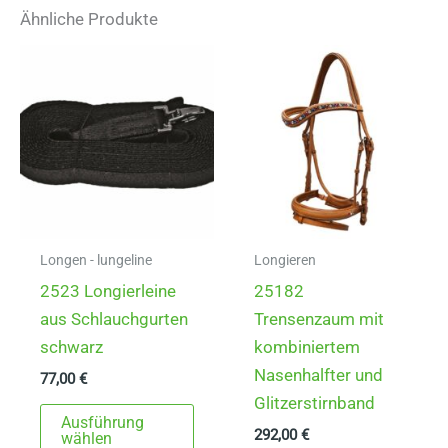
Ähnliche Produkte
Longen - lungeline
Longieren
2523 Longierleine
25182
aus Schlauchgurten
Trensenzaum mit
schwarz
kombiniertem
Nasenhalfter und
77,00
€
Glitzerstirnband
Dieses
Ausführung
292,00
€
Produkt
wählen