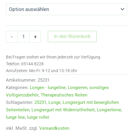
25231
In den Warenkorb
-
+
Longierleine
aus
Schlauchgurten
Bei Fragen stehen wir Ihnen jederzeit zur Verfügung
mit
Schnallenteil
Telefon: 05144-8228
Menge
Anrufzeiten: Mo-Fr: 9-12 und 13-18 Uhr
Artikelnummer:
25231
Kategorien:
Longen - lungeline
,
Longieren
,
sonstiges
Voltigierzubehör
,
Therapeutisches Reiten
Schlagwörter:
25231
,
Longe
,
Longiergurt mit beweglichen
Seitenteilen
,
Longiergurt mit Widerristfreiheit
,
Longierleine
,
lunge line
,
lunge roller
inkl. MwSt.
zzgl.
Versandkosten