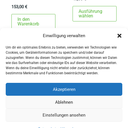
153,00
€
Dies
Ausführung
Prod
wählen
In den
weist
Warenkorb
mehr
Einwilligung verwalten
Varia
auf.
Um dir ein optimales Erlebnis zu bieten, verwenden wir Technologien wie
Cookies, um Geräteinformationen zu speichern und/oder darauf
Die
zuzugreifen. Wenn du diesen Technologien zustimmst, können wir Daten
Opti
wie das Surfverhalten oder eindeutige IDs auf dieser Website verarbeiten.
Wenn du deine Einwillligung nicht erteilst oder zurückziehst, können
könn
AGBs
bestimmte Merkmale und Funktionen beeinträchtigt werden.
auf
Impressum
der
Widerrufsbelehrung
Akzeptieren
Produ
Ausrüstung
Ablehnen
gewä
für Pferdesport und Gespannfahren
werd
Einstellungen ansehen
Copyright © 2026 - Sattlerei Meinecke