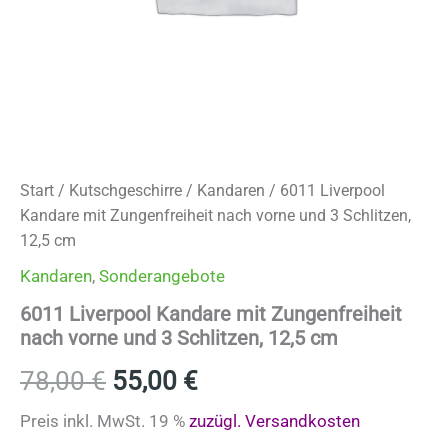
Start
/
Kutschgeschirre
/
Kandaren
/ 6011 Liverpool
Kandare mit Zungenfreiheit nach vorne und 3 Schlitzen,
12,5 cm
Kandaren
,
Sonderangebote
6011 Liverpool Kandare mit Zungenfreiheit
nach vorne und 3 Schlitzen, 12,5 cm
Ursprünglicher
Aktueller
78,00
€
55,00
€
Preis
Preis
Preis inkl. MwSt. 19 %
zuzügl.
Versandkosten