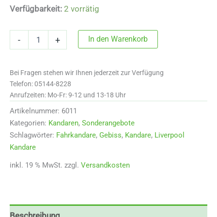
war:
ist:
Verfügbarkeit:
2 vorrätig
78,00 €
55,00 €.
6011
In den Warenkorb
-
+
Liverpool
Kandare
mit
Bei Fragen stehen wir Ihnen jederzeit zur Verfügung
Zungenfreiheit
nach
Telefon: 05144-8228
vorne
Anrufzeiten: Mo-Fr: 9-12 und 13-18 Uhr
und
Artikelnummer:
6011
3
Schlitzen,
Kategorien:
Kandaren
,
Sonderangebote
12,5
Schlagwörter:
Fahrkandare
,
Gebiss
,
Kandare
,
Liverpool
cm
Kandare
Menge
inkl. 19 % MwSt.
zzgl.
Versandkosten
Beschreibung