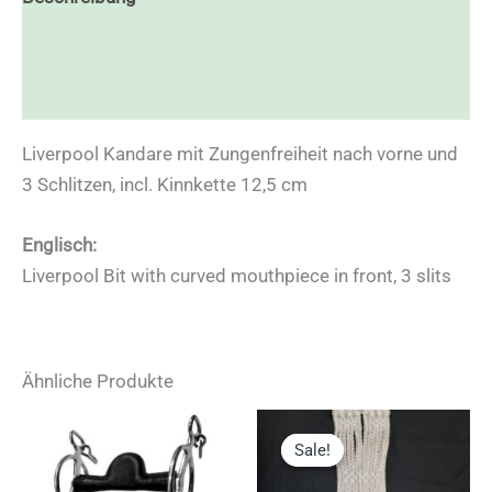
Zusätzliche Informationen
Rezensionen (0)
Liverpool Kandare mit Zungenfreiheit nach vorne und
3 Schlitzen, incl. Kinnkette 12,5 cm
Englisch:
Liverpool Bit with curved mouthpiece in front, 3 slits
Ähnliche Produkte
Sale!
Sale!