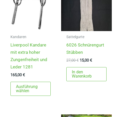
Kandaren
Sattelgurte
Liverpool Kandare
6026 Schnürengurt
mit extra hoher
Stübben
Zungenfreiheit und
Ursprünglicher
Aktueller
27,00
€
15,00
€
Preis
Preis
Leder 1281
war:
ist:
In den
165,00
€
27,00 €
15,00 €.
Warenkorb
Dieses
Ausführung
Produkt
wählen
weist
mehrere
Varianten