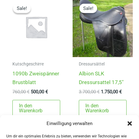
auf.
Sale!
Sale!
Sale!
Sale!
Die
Optionen
können
auf
der
Produktseite
gewählt
Kutschgeschirre
Dressursättel
werden
1090b Zweispänner
Albion SLK
Brustblatt
Dressursattel 17,5″
Ursprünglicher
Aktueller
Ursprünglicher
Aktuelle
760,00
€
500,00
€
3.700,00
€
1.750,00
€
Preis
Preis
Preis
Preis
war:
ist:
war:
ist:
In den
In den
760,00 €
500,00 €.
3.700,00 €
1.750,00
Warenkorb
Warenkorb
Einwilligung verwalten
Um dir ein optimales Erlebnis zu bieten, verwenden wir Technologien wie