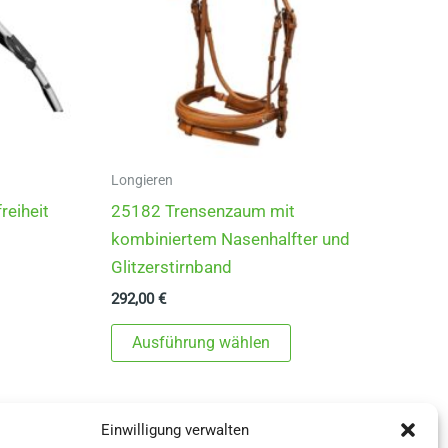
Longieren
reiheit
25182 Trensenzaum mit
kombiniertem Nasenhalfter und
Glitzerstirnband
292,00
€
ieses
rodukt
Dieses
Ausführung wählen
eist
Produkt
ehrere
weist
arianten
mehrere
Einwilligung verwalten
f.
Varianten