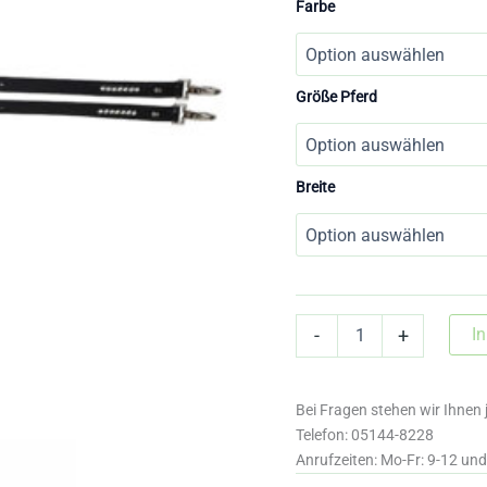
Farbe
Größe Pferd
Breite
25206
I
-
+
Ausbinder
mit
Strasssteinen
Bei Fragen stehen wir Ihnen 
Menge
Telefon: 05144-8228
Anrufzeiten: Mo-Fr: 9-12 un