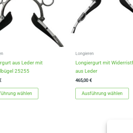
en
Longieren
rgurt aus Leder mit
Longiergurt mit Widerristf
lbügel 25255
aus Leder
€
465,00
€
Dieses
D
führung wählen
Ausführung wählen
Produkt
P
weist
w
mehrere
m
Varianten
V
auf.
au