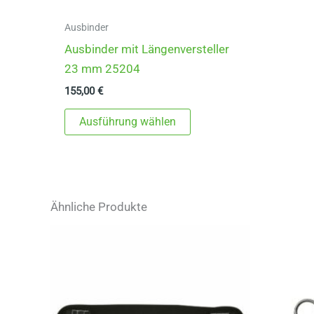
Ausbinder
Ausbinder mit Längenversteller
23 mm 25204
155,00
€
Dieses
Ausführung wählen
Produkt
weist
mehrere
Varianten
Ähnliche Produkte
auf.
Die
Optionen
können
auf
der