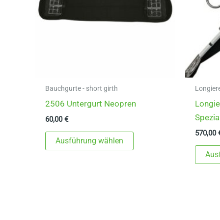
Produktseite
gewählt
werden
Bauchgurte - short girth
Longier
2506 Untergurt Neopren
Longie
Spezia
60,00
€
570,00
Dieses
Ausführung wählen
Produkt
Aus
weist
mehrere
Varianten
auf.
Die