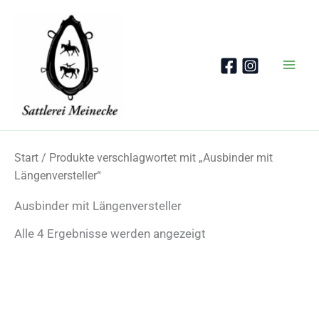
Zum
Inhalt
springen
Start
/ Produkte verschlagwortet mit „Ausbinder mit
Längenversteller“
Ausbinder mit Längenversteller
Nach
Alle 4 Ergebnisse werden angezeigt
Beliebtheit
sortiert