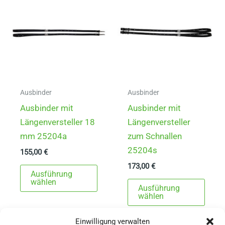
Die
Opti
Optionen
könn
können
auf
auf
der
der
Produ
Produktseite
gewä
gewählt
werd
Ausbinder
Ausbinder
werden
Ausbinder mit
Ausbinder mit
Längenversteller 18
Längenversteller
mm 25204a
zum Schnallen
25204s
155,00
€
173,00
€
Dieses
Ausführung
Produkt
Dies
wählen
Ausführung
weist
Prod
wählen
mehrere
weist
Einwilligung verwalten
Varianten
mehr