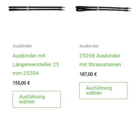
Ausbinder
Ausbinder
Ausbinder mit
25206 Ausbinder
Längenversteller 23
mit Strasssteinen
mm 25204
187,00
€
155,00
€
Dies
Ausführung
Dieses
Prod
wählen
Ausführung
Produkt
weist
wählen
weist
mehr
mehrere
Varia
Varianten
auf.
auf.
Die