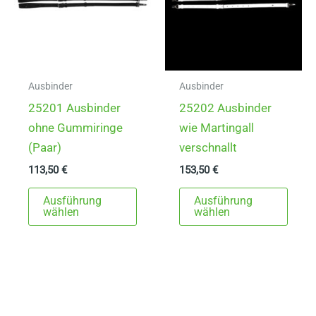
Ausbinder
Ausbinder
25201 Ausbinder
25202 Ausbinder
ohne Gummiringe
wie Martingall
(Paar)
verschnallt
113,50
€
153,50
€
Dieses
Dies
Ausführung
Ausführung
Produkt
Prod
wählen
wählen
weist
weist
mehrere
mehr
Varianten
Varia
auf.
auf.
Die
Die