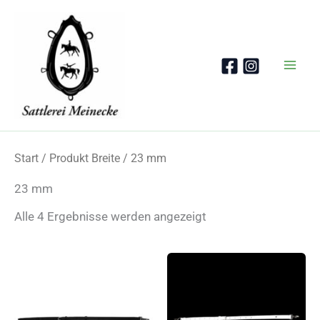
Zum
Inhalt
springen
Start
/ Produkt Breite / 23 mm
23 mm
Nach
Alle 4 Ergebnisse werden angezeigt
Beliebtheit
sortiert