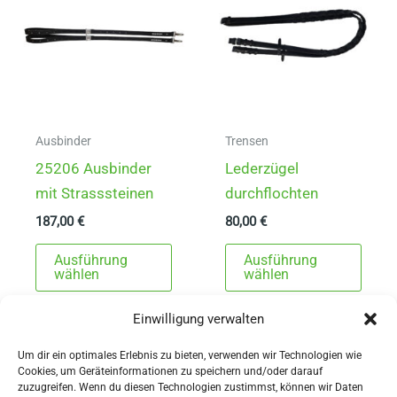
Optionen
Opti
können
könn
auf
auf
der
der
Produktseite
Produ
gewählt
gewä
Ausbinder
Trensen
werden
werd
25206 Ausbinder
Lederzügel
mit Strasssteinen
durchflochten
187,00
€
80,00
€
Dieses
Dies
Ausführung
Ausführung
Produkt
Prod
wählen
wählen
weist
weist
Einwilligung verwalten
mehrere
mehr
Varianten
Varia
Um dir ein optimales Erlebnis zu bieten, verwenden wir Technologien wie
auf.
auf.
Cookies, um Geräteinformationen zu speichern und/oder darauf
zuzugreifen. Wenn du diesen Technologien zustimmst, können wir Daten