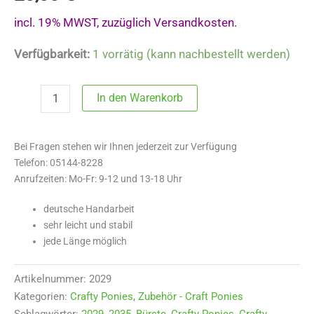
incl. 19% MWST, zuzüglich Versandkosten.
Verfügbarkeit:
1 vorrätig (kann nachbestellt werden)
2029
In den Warenkorb
Crafty
Ponies
Putzzeug
Bei Fragen stehen wir Ihnen jederzeit zur Verfügung
Menge
Telefon: 05144-8228
Anrufzeiten: Mo-Fr: 9-12 und 13-18 Uhr
deutsche Handarbeit
sehr leicht und stabil
jede Länge möglich
Artikelnummer:
2029
Kategorien:
Crafty Ponies
,
Zubehör - Craft Ponies
Schlagwörter:
2029
,
2035
,
Bürste
,
Crafty Ponies
,
Crafty