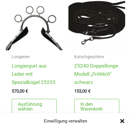
Die
Opti
könn
auf
der
Produ
gewä
Longieren
Kutschgeschirre
werd
Longiergurt aus
25240 Doppellonge
Leder mit
Modell „Fröhlich“
Spezialbügel 25255
schwarz
570,00
€
153,00
€
Dieses
Ausführung
In den
Produkt
wählen
Warenkorb
weist
Einwilligung verwalten
mehrere