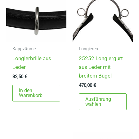
Kappzäume
Longieren
Longierbrille aus
25252 Longiergurt
Leder
aus Leder mit
breitem Bügel
32,50
€
470,00
€
In den
Dies
Warenkorb
Ausführung
Prod
wählen
weist
mehr
Varia
auf.