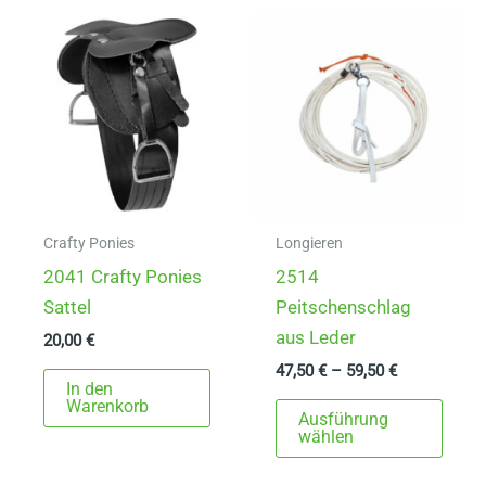
Varia
auf.
Die
Opti
könn
auf
der
Produ
gewä
Crafty Ponies
Longieren
werd
2041 Crafty Ponies
2514
Sattel
Peitschenschlag
aus Leder
20,00
€
47,50
€
–
59,50
€
In den
Dies
Warenkorb
Ausführung
Prod
wählen
weist