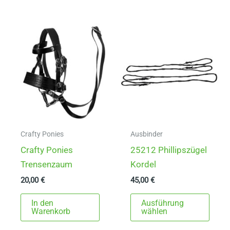
mehr
Varia
auf.
Die
Opti
könn
auf
der
Produ
gewä
Crafty Ponies
Ausbinder
werd
Crafty Ponies
25212 Phillipszügel
Trensenzaum
Kordel
20,00
€
45,00
€
Dies
In den
Ausführung
Prod
Warenkorb
wählen
weist