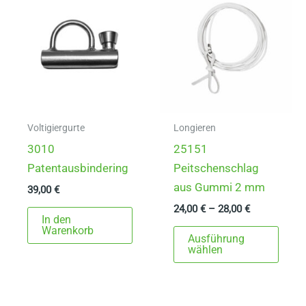
Die
Opti
Optionen
könn
können
auf
auf
der
der
Produ
Produktseite
gewä
gewählt
werd
Voltigiergurte
Longieren
werden
3010
25151
Patentausbindering
Peitschenschlag
aus Gummi 2 mm
39,00
€
24,00
€
–
28,00
€
In den
Dies
Warenkorb
Ausführung
Prod
wählen
weist
mehr