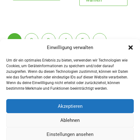
weist
weist
mehrere
mehr
Varianten
Varia
auf.
auf.
Die
1
2
3
4
5
→
Die
Optionen
Einwilligung verwalten
Opti
3,50_8,50_eu
können
könn
Um dir ein optimales Erlebnis zu bieten, verwenden wir Technologien wie
auf
Cookies, um Geräteinformationen zu speichern und/oder darauf
auf
der
zuzugreifen. Wenn du diesen Technologien zustimmst, können wir Daten
der
wie das Surfverhalten oder eindeutige IDs auf dieser Website verarbeiten.
Produktseite
Wenn du deine Einwillligung nicht erteilst oder zurückziehst, können
Produ
AGBs
bestimmte Merkmale und Funktionen beeinträchtigt werden.
gewählt
gewä
Impressum
werden
werd
Widerrufsbelehrung
Akzeptieren
Ausrüstung
Ablehnen
für Pferdesport und Gespannfahren
Einstellungen ansehen
Copyright © 2026 - Sattlerei Meinecke