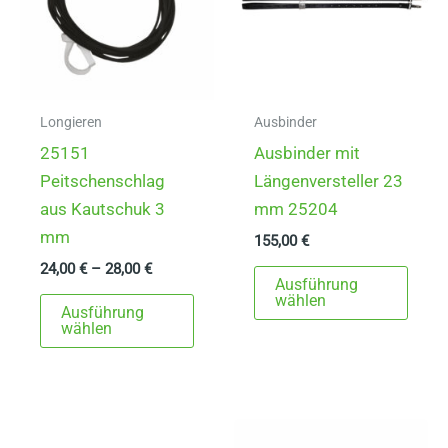
Longieren
Ausbinder
25151
Ausbinder mit
Peitschenschlag
Längenversteller 23
aus Kautschuk 3
mm 25204
mm
155,00
€
24,00
€
–
28,00
€
Dies
Ausführung
Dieses
Prod
wählen
Ausführung
Produkt
weist
wählen
weist
mehr
mehrere
Varia
Varianten
auf.
auf.
Die