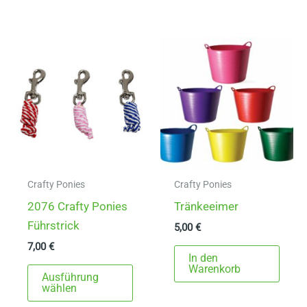
mehr
Varia
auf.
Die
Opti
könn
auf
der
Produ
gewä
Crafty Ponies
Crafty Ponies
werd
2076 Crafty Ponies
Tränkeeimer
Führstrick
5,00
€
7,00
€
In den
Dieses
Warenkorb
Ausführung
Produkt
wählen
weist