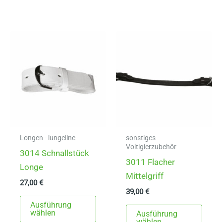
mehrere
Varianten
auf.
Die
Optionen
können
auf
der
Produktseite
gewählt
Longen - lungeline
sonstiges
Voltigierzubehör
werden
3014 Schnallstück
3011 Flacher
Longe
Mittelgriff
27,00
€
39,00
€
Dieses
Ausführung
Dies
Produkt
wählen
Ausführung
Prod
wählen