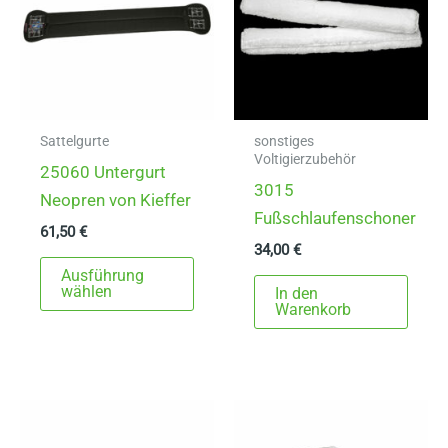
Sattelgurte
sonstiges
Voltigierzubehör
25060 Untergurt
3015
Neopren von Kieffer
Fußschlaufenschoner
61,50
€
34,00
€
Dieses
Ausführung
Produkt
wählen
In den
Warenkorb
weist
mehrere
Varianten
auf.
Die