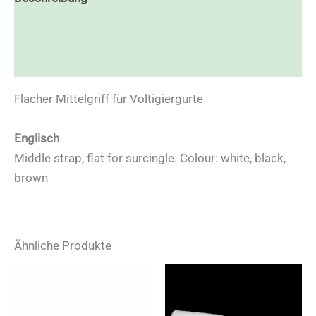
Zusätzliche Informationen
Rezensionen (0)
Flacher Mittelgriff für Voltigiergurte
Englisch
Middle strap, flat for surcingle. Colour: white, black,
brown
Ähnliche Produkte