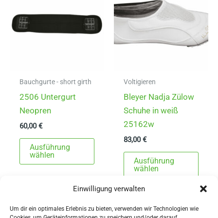
Optionen
können
auf
der
Produktseite
gewählt
Bauchgurte - short girth
Voltigieren
werden
2506 Untergurt
Bleyer Nadja Zülow
Neopren
Schuhe in weiß
25162w
60,00
€
83,00
€
Dieses
Ausführung
Produkt
Dies
wählen
Ausführung
weist
Prod
wählen
mehrere
weist
Einwilligung verwalten
Varianten
mehr
auf.
Varia
Um dir ein optimales Erlebnis zu bieten, verwenden wir Technologien wie
Cookies, um Geräteinformationen zu speichern und/oder darauf