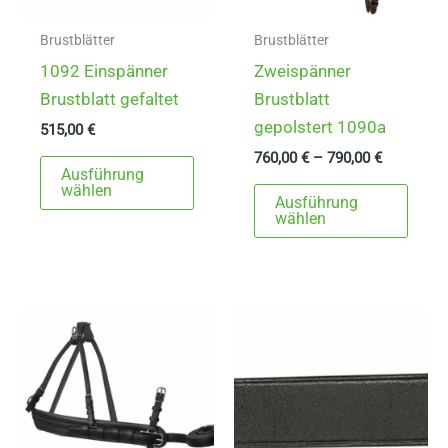
Brustblätter
Brustblätter
1092 Einspänner
Zweispänner
Brustblatt gefaltet
Brustblatt
gepolstert 1090a
515,00
€
760,00
€
–
790,00
€
Dieses
Ausführung
Produkt
Dies
wählen
Ausführung
weist
Prod
wählen
mehrere
weist
Varianten
mehr
auf.
Varia
Die
auf.
Optionen
Die
können
Opti
auf
könn
der
auf