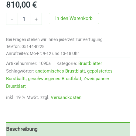
810,00
€
Zweispänner
In den Warenkorb
-
+
Brustblatt
anatomisch
mit
Bei Fragen stehen wir Ihnen jederzeit zur Verfügung
2
Aufhalteringen
Telefon: 05144-8228
1090a
Anrufzeiten: Mo-Fr: 9-12 und 13-18 Uhr
Menge
Artikelnummer:
1090a
Kategorie:
Brustblätter
Schlagwörter:
anatomisches Brustblatt
,
gepolstertes
Burstbaltt
,
geschwungenes Brustblatt
,
Zweispänner
Brustblatt
inkl. 19 % MwSt.
zzgl.
Versandkosten
Beschreibung