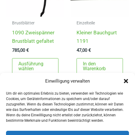
Produktseite
der
gewählt
Produ
werden
gewä
Brustblätter
Einzelteile
werd
1090 Zweispänner
Kleiner Bauchgurt
Brustblatt gefaltet
1191
785,00
€
47,00
€
Dieses
Ausführung
In den
Produkt
wählen
Warenkorb
weist
Einwilligung verwalten
mehrere
Varianten
Um dir ein optimales Erlebnis zu bieten, verwenden wir Technologien wie
Cookies, um Geräteinformationen zu speichern und/oder darauf
auf.
zuzugreifen. Wenn du diesen Technologien zustimmst, können wir Daten
Die
wie das Surfverhalten oder eindeutige IDs auf dieser Website verarbeiten.
Wenn du deine Einwillligung nicht erteilst oder zurückziehst, können
Optionen
AGBs
bestimmte Merkmale und Funktionen beeinträchtigt werden.
können
Impressum