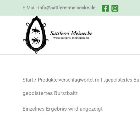
Zum
E-Mail:
info@sattlerei-meinecke.de
Inhalt
springen
Start
/ Produkte verschlagwortet mit „gepolstertes Bur
gepolstertes Burstbaltt
Einzelnes Ergebnis wird angezeigt