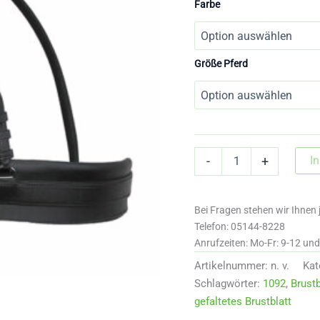
Farbe
Größe Pferd
1092
I
-
+
Einspänner
Brustblatt
gefaltet
Bei Fragen stehen wir Ihnen 
Menge
Telefon: 05144-8228
Anrufzeiten: Mo-Fr: 9-12 un
Artikelnummer:
n. v.
Kat
Schlagwörter:
1092
,
Brustb
gefaltetes Brustblatt