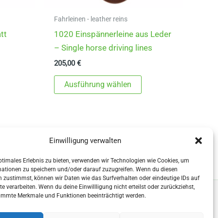
Fahrleinen - leather reins
tt
1020 Einspännerleine aus Leder
– Single horse driving lines
205,00
€
ieses
Dieses
Ausführung wählen
rodukt
Produkt
eist
weist
ehrere
mehrere
arianten
Varianten
Einwilligung verwalten
f.
auf.
ie
Die
ptimales Erlebnis zu bieten, verwenden wir Technologien wie Cookies, um
mationen zu speichern und/oder darauf zuzugreifen. Wenn du diesen
ptionen
Optionen
 zustimmst, können wir Daten wie das Surfverhalten oder eindeutige IDs auf
önnen
können
te verarbeiten. Wenn du deine Einwillligung nicht erteilst oder zurückziehst,
immte Merkmale und Funktionen beeinträchtigt werden.
uf
auf
er
der