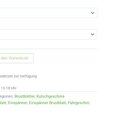
n den Warenkorb
jederzeit zur Verfügung
d 13-18 Uhr
egorien:
Brustblätter
,
Kutschgeschirre
latt
,
Einspänner
,
Einspänner Brustblatt
,
Fahrgeschirr
,