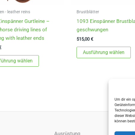
en - leather reins
Brustblätter
inspänner Gurtleine –
1093 Einspänner Brustbla
horse driving lines of
geschwungen
g with leather ends
515,00
€
€
D
Ausführung wählen
Dieses
P
führung wählen
Produkt
w
weist
m
mehrere
V
Varianten
au
auf.
D
Um dir ein o
Geräteinfor
Die
O
Technologien
Optionen
k
dieser Websi
können best
können
a
auf
d
Ausrüstung