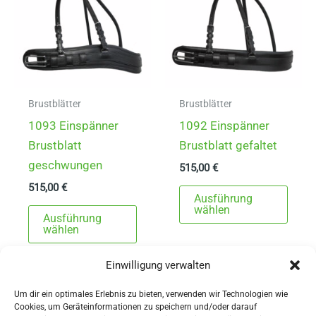
Brustblätter
Brustblätter
1093 Einspänner
1092 Einspänner
Brustblatt
Brustblatt gefaltet
geschwungen
515,00
€
515,00
€
Dies
Ausführung
Dieses
Prod
wählen
Ausführung
Produkt
weist
wählen
weist
mehr
Einwilligung verwalten
mehrere
Varia
Varianten
auf.
Um dir ein optimales Erlebnis zu bieten, verwenden wir Technologien wie
auf.
Die
Cookies, um Geräteinformationen zu speichern und/oder darauf