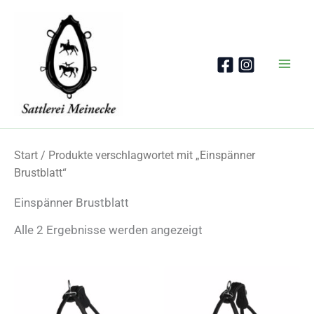
Zum
Inhalt
springen
Start
/ Produkte verschlagwortet mit „Einspänner
Brustblatt“
Einspänner Brustblatt
Nach
Alle 2 Ergebnisse werden angezeigt
Beliebtheit
sortiert