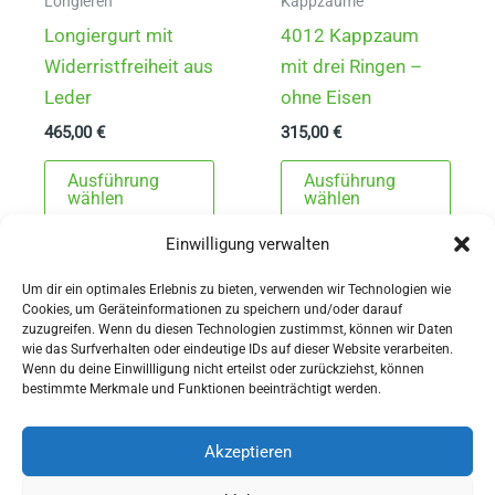
gewä
Longieren
Kappzäume
werd
Longiergurt mit
4012 Kappzaum
Widerristfreiheit aus
mit drei Ringen –
Leder
ohne Eisen
465,00
€
315,00
€
Dieses
Dies
Ausführung
Ausführung
Produkt
Prod
wählen
wählen
weist
weist
Einwilligung verwalten
mehrere
mehr
Varianten
Varia
Um dir ein optimales Erlebnis zu bieten, verwenden wir Technologien wie
Cookies, um Geräteinformationen zu speichern und/oder darauf
auf.
auf.
zuzugreifen. Wenn du diesen Technologien zustimmst, können wir Daten
Die
Die
wie das Surfverhalten oder eindeutige IDs auf dieser Website verarbeiten.
Wenn du deine Einwillligung nicht erteilst oder zurückziehst, können
Optionen
Opti
AGBs
bestimmte Merkmale und Funktionen beeinträchtigt werden.
können
könn
Impressum
auf
auf
Widerrufsbelehrung
Akzeptieren
der
der
Ausrüstung