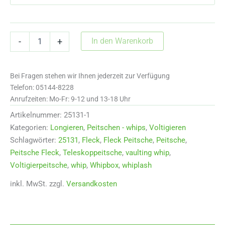
Voltigierpeitsche
In den Warenkorb
-
+
von
Fleck
3,20
Bei Fragen stehen wir Ihnen jederzeit zur Verfügung
m
Menge
Telefon: 05144-8228
Anrufzeiten: Mo-Fr: 9-12 und 13-18 Uhr
Artikelnummer:
25131-1
Kategorien:
Longieren
,
Peitschen - whips
,
Voltigieren
Schlagwörter:
25131
,
Fleck
,
Fleck Peitsche
,
Peitsche
,
Peitsche Fleck
,
Teleskoppeitsche
,
vaulting whip
,
Voltigierpeitsche
,
whip
,
Whipbox
,
whiplash
inkl. MwSt.
zzgl.
Versandkosten