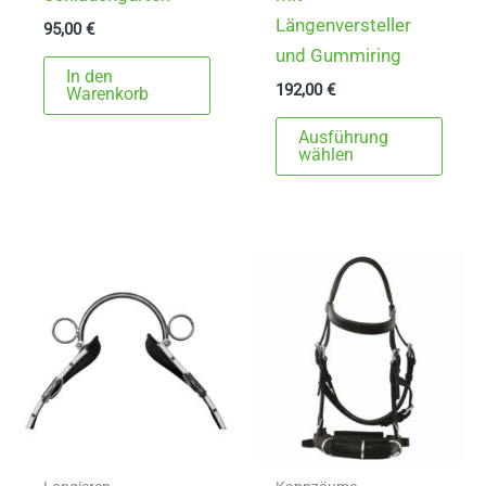
Längenversteller
95,00
€
und Gummiring
In den
192,00
€
Warenkorb
Dies
Ausführung
Prod
wählen
weist
mehr
Varia
auf.
Die
Opti
könn
auf
der
Produ