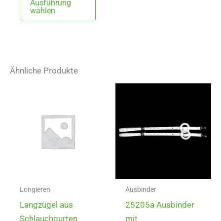
Ausführung
Produkt
wählen
weist
mehrere
Varianten
auf.
Ähnliche Produkte
Die
Optionen
können
auf
der
Produktseite
gewählt
werden
Longieren
Ausbinder
Langzügel aus
25205a Ausbinder
Schlauchgurten
mit