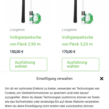
Longieren
Longieren
Voltigierpeitsche
Voltigierpeitsche
von Fleck 2,90 m
von Fleck 3,20 m
150,00
€
170,00
€
Dieses
Dies
Ausführung
Ausführung
Produkt
Prod
wählen
wählen
weist
weist
Einwilligung verwalten
mehrere
mehr
Varianten
Varia
Um dir ein optimales Erlebnis zu bieten, verwenden wir Technologien wie
auf.
auf.
Cookies, um Geräteinformationen zu speichern und/oder darauf
zuzugreifen. Wenn du diesen Technologien zustimmst, können wir Daten
Die
Die
wie das Surfverhalten oder eindeutige IDs auf dieser Website verarbeiten.
Wenn du deine Einwillligung nicht erteilst oder zurückziehst, können
Optionen
Opti