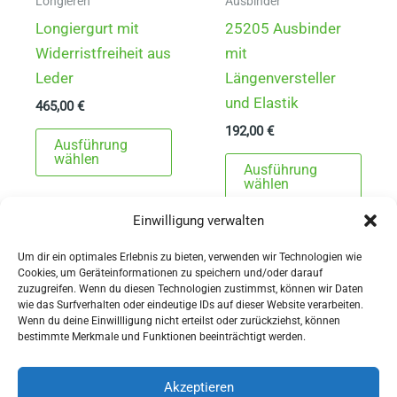
gewählt
gewä
Longieren
Ausbinder
werden
werd
Longiergurt mit
25205 Ausbinder
Widerristfreiheit aus
mit
Leder
Längenversteller
und Elastik
465,00
€
192,00
€
Dieses
Ausführung
Produkt
Dies
wählen
Ausführung
weist
Prod
wählen
mehrere
weist
Einwilligung verwalten
Varianten
mehr
auf.
Varia
Um dir ein optimales Erlebnis zu bieten, verwenden wir Technologien wie
Cookies, um Geräteinformationen zu speichern und/oder darauf
Die
auf.
zuzugreifen. Wenn du diesen Technologien zustimmst, können wir Daten
Optionen
Die
wie das Surfverhalten oder eindeutige IDs auf dieser Website verarbeiten.
Wenn du deine Einwillligung nicht erteilst oder zurückziehst, können
können
Opti
AGBs
bestimmte Merkmale und Funktionen beeinträchtigt werden.
auf
könn
Impressum
der
auf
Widerrufsbelehrung
Akzeptieren