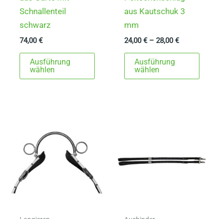
Schnallenteil
aus Kautschuk 3
schwarz
mm
74,00
€
24,00
€
–
28,00
€
Dieses
Dies
Ausführung
Ausführung
Produkt
Prod
wählen
wählen
weist
weist
mehrere
mehr
Varianten
Varia
auf.
auf.
Die
Die
Optionen
Opti
können
könn
auf
auf
der
der
Produktseite
Produ