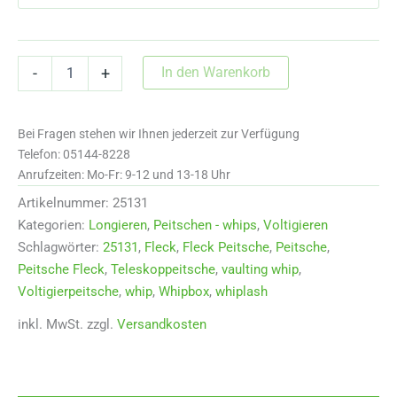
Voltigierpeitsche
In den Warenkorb
-
+
von
Fleck
2,90
Bei Fragen stehen wir Ihnen jederzeit zur Verfügung
m
Menge
Telefon: 05144-8228
Anrufzeiten: Mo-Fr: 9-12 und 13-18 Uhr
Artikelnummer:
25131
Kategorien:
Longieren
,
Peitschen - whips
,
Voltigieren
Schlagwörter:
25131
,
Fleck
,
Fleck Peitsche
,
Peitsche
,
Peitsche Fleck
,
Teleskoppeitsche
,
vaulting whip
,
Voltigierpeitsche
,
whip
,
Whipbox
,
whiplash
inkl. MwSt.
zzgl.
Versandkosten