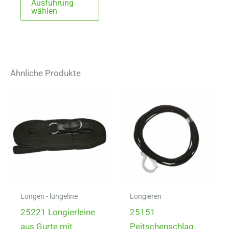
Ausführung
Produkt
wählen
weist
mehrere
Varianten
auf.
Ähnliche Produkte
Die
Optionen
können
auf
der
Produktseite
gewählt
werden
Longen - lungeline
Longieren
25221 Longierleine
25151
aus Gurte mit
Peitschenschlag