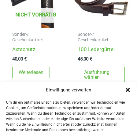
NICHT VORRÄTIG
Sonder-/
Sonder-/
Geschenkartikel
Geschenkartikel
Axtschutz
100 Ledergürtel
40,00
€
45,00
€
Dies
Weiterlesen
Ausführung
Prod
wählen
weist
Einwilligung verwalten
mehr
Varia
Um dir ein optimales Erlebnis zu bieten, verwenden wir Technologien wie
Cookies, um Geräteinformationen zu speichern und/oder darauf
auf.
zuzugreifen. Wenn du diesen Technologien zustimmst, können wir Daten
Die
wie das Surfverhalten oder eindeutige IDs auf dieser Website verarbeiten.
Wenn du deine Einwillligung nicht erteilst oder zurückziehst, können
Opti
AGBs
bestimmte Merkmale und Funktionen beeinträchtigt werden.
könn