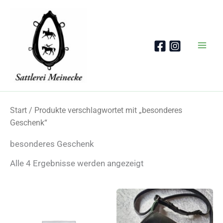
Zum
Inhalt
springen
Start
/ Produkte verschlagwortet mit „besonderes
Geschenk“
besonderes Geschenk
Nach
Alle 4 Ergebnisse werden angezeigt
Beliebtheit
sortiert