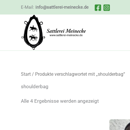
Zum
E-Mail:
info@sattlerei-meinecke.de
Inhalt
springen
Start
/ Produkte verschlagwortet mit „shoulderbag“
shoulderbag
Nach
Alle 4 Ergebnisse werden angezeigt
Beliebtheit
sortiert