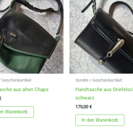
/ Geschenkartikel
Sonder-/ Geschenkartikel
sche aus alten Chaps
Handtasche aus Stiefelsc
schwarz
€
170,00
€
den Warenkorb
In den Warenkorb