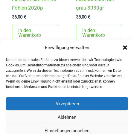
Fohlen 2020p
grau 3030gr
36,00
€
38,00
€
In den
In den
Warenkorb
Warenkorb
Einwilligung verwalten
Um dir ein optimales Erlebnis zu bieten, verwenden wir Technologien wie
Cookies, um Geräteinformationen zu speichern und/oder darauf
zuzugreifen. Wenn du diesen Technologien zustimmst, können wir Daten
wie das Surfverhalten oder eindeutige IDs auf dieser Website verarbeiten.
Wenn du deine Einwillligung nicht erteilst oder zurückziehst, können
AGBs
bestimmte Merkmale und Funktionen beeinträchtigt werden.
Impressum
Widerrufsbelehrung
Akzeptieren
Ausrüstung
Ablehnen
für Pferdesport und Gespannfahren
Einstellungen ansehen
Copyright © 2026 - Sattlerei Meinecke