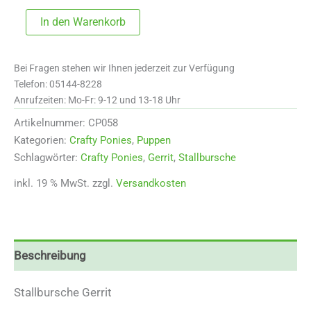
Crafty
In den Warenkorb
Ponies
Stallbursche
Gerrit
Bei Fragen stehen wir Ihnen jederzeit zur Verfügung
Menge
Telefon: 05144-8228
Anrufzeiten: Mo-Fr: 9-12 und 13-18 Uhr
Artikelnummer:
CP058
Kategorien:
Crafty Ponies
,
Puppen
Schlagwörter:
Crafty Ponies
,
Gerrit
,
Stallbursche
inkl. 19 % MwSt.
zzgl.
Versandkosten
Beschreibung
Stallbursche Gerrit