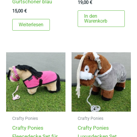
Gurtschoner blau
19,00
€
15,00
€
In den
Warenkorb
Weiterlesen
Crafty Ponies
Crafty Ponies
Crafty Ponies
Crafty Ponies
Fleecedecke Set für
Luxusdecken Set