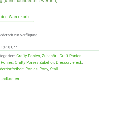
ig (kann nachbestellt werden)
n den Warenkorb
jederzeit zur Verfügung
d 13-18 Uhr
tegorien:
Crafty Ponies
,
Zubehör - Craft Ponies
y Ponies
,
Crafty Ponies Zubehör
,
Dressurviereck
,
erristfreiheit
,
Ponies
,
Pony
,
Stall
sandkosten