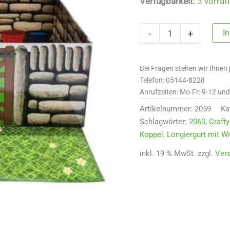
Verfügbarkeit:
3 vorrät
Crafty
I
-
+
Ponies
Pappstall
Menge
Bei Fragen stehen wir Ihnen 
Telefon: 05144-8228
Anrufzeiten: Mo-Fr: 9-12 un
Artikelnummer:
2059
Ka
Schlagwörter:
2060
,
Craft
Koppel
,
Longiergurt mit Wid
inkl. 19 % MwSt.
zzgl.
Ver