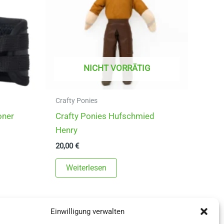
NICHT VORRÄTIG
Crafty Ponies
oner
Crafty Ponies Hufschmied
Henry
20,00
€
Weiterlesen
Einwilligung verwalten