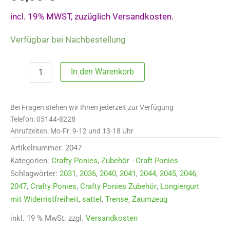
incl. 19% MWST, zuzüglich Versandkosten.
Verfügbar bei Nachbestellung
2047
In den Warenkorb
Crafty
Ponies
Westernsattel
Bei Fragen stehen wir Ihnen jederzeit zur Verfügung
Menge
Telefon: 05144-8228
Anrufzeiten: Mo-Fr: 9-12 und 13-18 Uhr
Artikelnummer:
2047
Kategorien:
Crafty Ponies
,
Zubehör - Craft Ponies
Schlagwörter:
2031
,
2036
,
2040
,
2041
,
2044
,
2045
,
2046
,
2047
,
Crafty Ponies
,
Crafty Ponies Zubehör
,
Longiergurt
mit Widerristfreiheit
,
sattel
,
Trense
,
Zaumzeug
inkl. 19 % MwSt.
zzgl.
Versandkosten