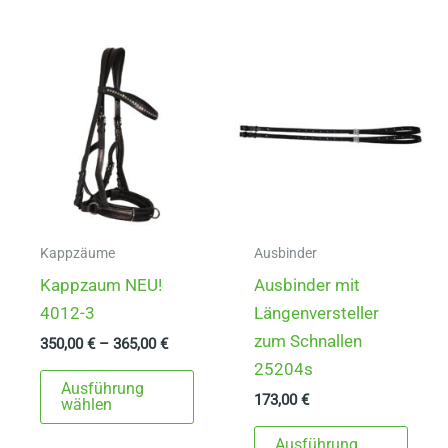
mehrere
Varia
Varianten
auf.
auf.
Die
Die
Opti
Optionen
könn
können
auf
auf
der
der
Produ
Produktseite
gewä
gewählt
werd
Kappzäume
Ausbinder
werden
Kappzaum NEU!
Ausbinder mit
4012-3
Längenversteller
zum Schnallen
350,00
€
–
365,00
€
25204s
Dieses
Ausführung
173,00
€
Produkt
wählen
weist
Dies
Ausführung