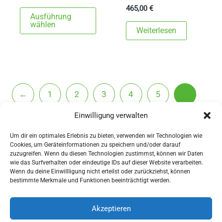
465,00
€
Dieses
Ausführung
Produkt
wählen
Weiterlesen
weist
mehrere
Varianten
auf.
Die
←
1
2
3
4
5
6
Optionen
Einwilligung verwalten
7
8
→
können
auf
Um dir ein optimales Erlebnis zu bieten, verwenden wir Technologien wie
Cookies, um Geräteinformationen zu speichern und/oder darauf
der
zuzugreifen. Wenn du diesen Technologien zustimmst, können wir Daten
Produktseite
wie das Surfverhalten oder eindeutige IDs auf dieser Website verarbeiten.
Wenn du deine Einwillligung nicht erteilst oder zurückziehst, können
gewählt
AGBs
bestimmte Merkmale und Funktionen beeinträchtigt werden.
werden
Impressum
Widerrufsbelehrung
Akzeptieren