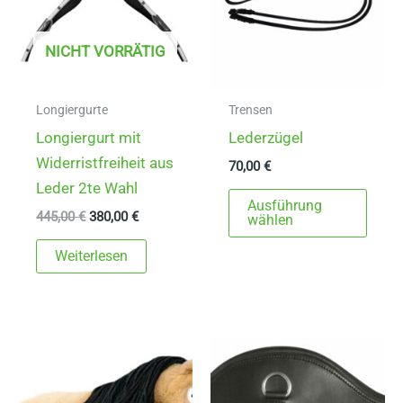
NICHT VORRÄTIG
Longiergurte
Trensen
Longiergurt mit
Lederzügel
Widerristfreiheit aus
70,00
€
Leder 2te Wahl
Dies
Ausführung
Ursprünglicher
Aktueller
445,00
€
380,00
€
Prod
wählen
Preis
Preis
weist
war:
ist:
Weiterlesen
445,00 €
380,00 €.
mehr
Varia
auf.
Die
Opti
könn