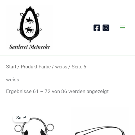
Zum
Inhalt
springen
Start
/ Produkt Farbe /
weiss
/ Seite 6
weiss
Nach
Ergebnisse 61 – 72 von 86 werden angezeigt
Beliebtheit
sortiert
Sale!