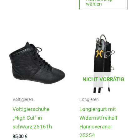
mehrere
Prod
wählen
Varianten
weist
auf.
mehr
Die
Varia
Optionen
auf.
können
Die
auf
Opti
der
könn
Produktseite
auf
NICHT VORRÄTIG
gewählt
der
werden
Produ
gewä
Voltigieren
Longieren
werd
Voltigierschuhe
Longiergurt mit
„High Cut“ in
Widerristfreiheit
schwarz 25161h
Hannoveraner
25254
95,00
€