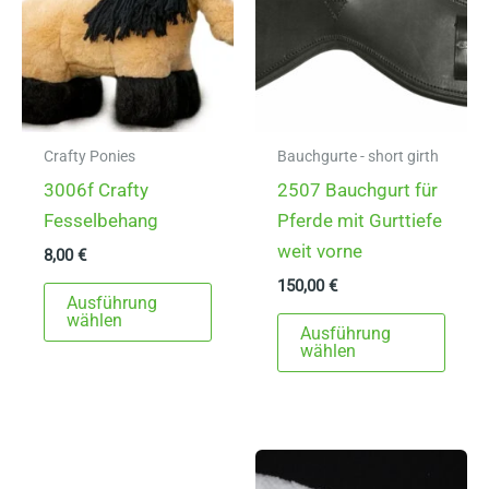
auf
der
Produ
gewä
werd
Crafty Ponies
Bauchgurte - short girth
3006f Crafty
2507 Bauchgurt für
Fesselbehang
Pferde mit Gurttiefe
weit vorne
8,00
€
150,00
€
Dieses
Ausführung
Produkt
Dies
wählen
Ausführung
weist
Prod
wählen
mehrere
weist
Varianten
mehr
auf.
Varia
Die
auf.