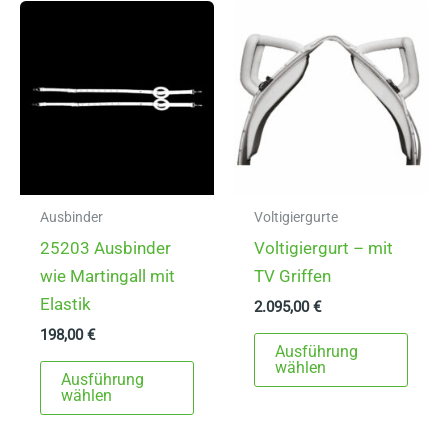
auf.
Die
Optionen
können
auf
der
Produktseite
gewählt
Ausbinder
Voltigiergurte
werden
25203 Ausbinder
Voltigiergurt – mit
wie Martingall mit
TV Griffen
Elastik
2.095,00
€
198,00
€
Dies
Ausführung
Dieses
Prod
wählen
Ausführung
Produkt
weist
wählen
weist
mehr