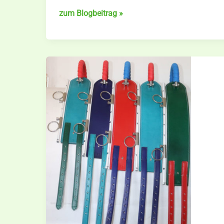
Ledergürtel
zum Blogbeitrag »