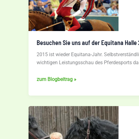
Besuchen Sie uns auf der Equitana Halle
2015 ist wieder Equitana-Jahr. Selbstverständli
wichtigen Leistungsschau des Pferdesports dab
Besuchen
zum Blogbeitrag »
Sie
uns
auf
der
Equitana
Halle
2