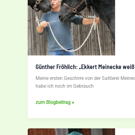
Stand
B20
Günther Fröhlich: „Ekkert Meinecke weiß
Meine ersten Geschirre von der Sattlerei Meinec
habe ich noch im Gebrauch
Günther
zum Blogbeitrag »
Fröhlich:
„Ekkert
Meinecke
weiß