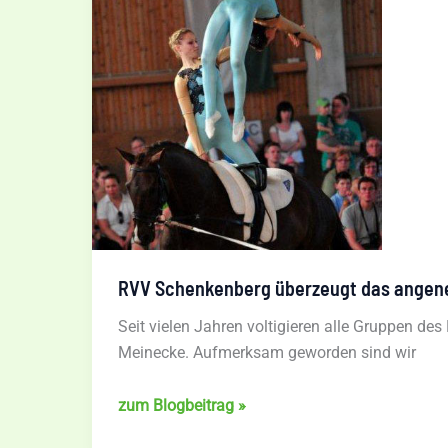
was
Sache
ist.“
RVV Schenkenberg überzeugt das angeneh
Seit vielen Jahren voltigieren alle Gruppen des
Meinecke. Aufmerksam geworden sind wir
RVV
zum Blogbeitrag »
Schenkenberg