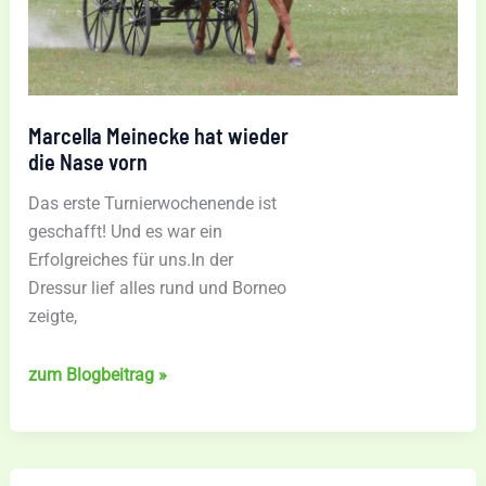
Marcella Meinecke hat wieder
die Nase vorn
Das erste Turnierwochenende ist
geschafft! Und es war ein
Erfolgreiches für uns.In der
Dressur lief alles rund und Borneo
zeigte,
Marcella
zum Blogbeitrag »
Meinecke
hat
wieder