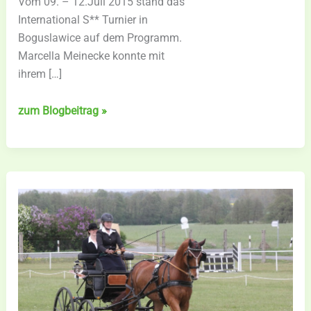
Vom 09. – 12.Juli 2015 stand das
International S** Turnier in
Boguslawice auf dem Programm.
Marcella Meinecke konnte mit
ihrem […]
Sieg
zum Blogbeitrag »
auf
ganzer
Linie