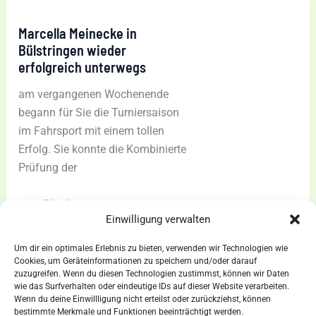
die
Nase
Marcella Meinecke in
vorn
Bülstringen wieder
erfolgreich unterwegs
am vergangenen Wochenende
begann für Sie die Turniersaison
im Fahrsport mit einem tollen
Erfolg. Sie konnte die Kombinierte
Prüfung der
Marcella
zum Blogbeitrag »
Einwilligung verwalten
Meinecke
in
Um dir ein optimales Erlebnis zu bieten, verwenden wir Technologien wie
Bülstringen
Cookies, um Geräteinformationen zu speichern und/oder darauf
zuzugreifen. Wenn du diesen Technologien zustimmst, können wir Daten
wieder
wie das Surfverhalten oder eindeutige IDs auf dieser Website verarbeiten.
erfolgreich
Wenn du deine Einwillligung nicht erteilst oder zurückziehst, können
AGBs
bestimmte Merkmale und Funktionen beeinträchtigt werden.
unterwegs