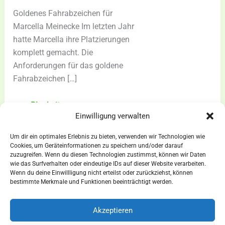
Goldenes Fahrabzeichen für
Marcella Meinecke Im letzten Jahr
hatte Marcella ihre Platzierungen
komplett gemacht. Die
Anforderungen für das goldene
Fahrabzeichen […]
Goldenes
zum Blogbeitrag »
Einwilligung verwalten
Fahrabzeichen
für
Um dir ein optimales Erlebnis zu bieten, verwenden wir Technologien wie
Marcella
Cookies, um Geräteinformationen zu speichern und/oder darauf
zuzugreifen. Wenn du diesen Technologien zustimmst, können wir Daten
Meinecke
wie das Surfverhalten oder eindeutige IDs auf dieser Website verarbeiten.
Wenn du deine Einwillligung nicht erteilst oder zurückziehst, können
AGBs
bestimmte Merkmale und Funktionen beeinträchtigt werden.
Impressum
Widerrufsbelehrung
Akzeptieren