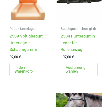
Pads / Unterlagen
Bauchgurte - short girth
2509 Voltigiergurt
25041 Untergurt in
Unterlage –
Leder für
Schaumgummi
Rollenanzug
92,00
€
197,00
€
Dies
In den
Ausführung
Prod
Warenkorb
wählen
weist
mehr
Varia
auf.
Die