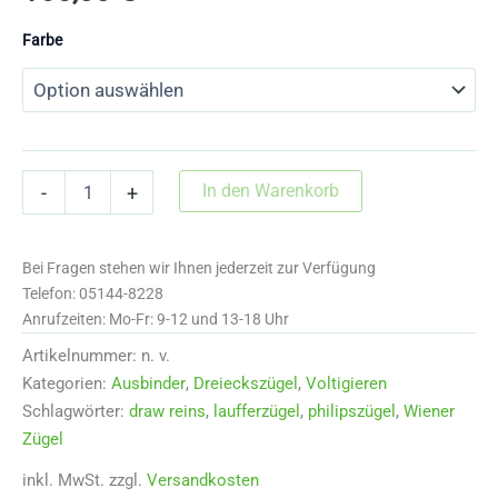
Farbe
Wiener
In den Warenkorb
-
+
Zügel
mit
Längenversteller
Bei Fragen stehen wir Ihnen jederzeit zur Verfügung
25210
Menge
Telefon: 05144-8228
Anrufzeiten: Mo-Fr: 9-12 und 13-18 Uhr
Artikelnummer:
n. v.
Kategorien:
Ausbinder
,
Dreieckszügel
,
Voltigieren
Schlagwörter:
draw reins
,
laufferzügel
,
philipszügel
,
Wiener
Zügel
inkl. MwSt.
zzgl.
Versandkosten