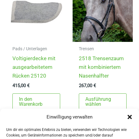
Opti
könn
auf
der
Produ
gewä
Pads / Unterlagen
Trensen
werd
Voltigierdecke mit
2518 Trensenzaum
ausgearbeitetem
mit kombiniertem
Rücken 25120
Nasenhalfter
415,00
€
267,00
€
Dies
In den
Ausführung
Prod
Warenkorb
wählen
weist
Einwilligung verwalten
mehr
Varia
Um dir ein optimales Erlebnis zu bieten, verwenden wir Technologien wie
Cookies, um Geräteinformationen zu speichern und/oder darauf
auf.