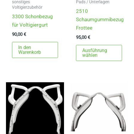
sonstiges
Pads / Unterlagen
Voltigierzubehör
2510
3300 Schonbezug
Schaumgummibezug
für Voltigiergurt
Frottee
90,00
€
95,00
€
Dies
In den
Ausführung
Warenkorb
Prod
wählen
weist
mehr
Varia
auf.
Die
Opti
könn
auf
der