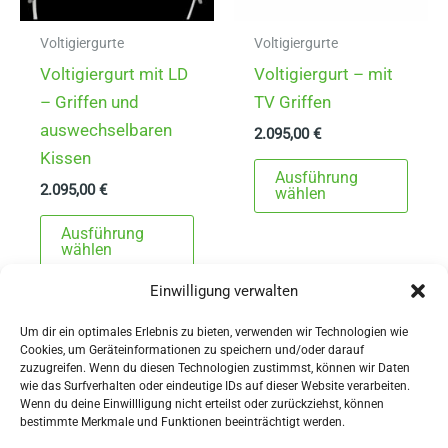
Produ
gewä
Voltigiergurte
Voltigiergurte
werd
Voltigiergurt mit LD
Voltigiergurt – mit
– Griffen und
TV Griffen
auswechselbaren
2.095,00
€
Kissen
Dies
Ausführung
2.095,00
€
Prod
wählen
Dieses
weist
Ausführung
Produkt
mehr
wählen
weist
Varia
Einwilligung verwalten
mehrere
auf.
Varianten
Die
Um dir ein optimales Erlebnis zu bieten, verwenden wir Technologien wie
Cookies, um Geräteinformationen zu speichern und/oder darauf
auf.
Opti
zuzugreifen. Wenn du diesen Technologien zustimmst, können wir Daten
Die
könn
wie das Surfverhalten oder eindeutige IDs auf dieser Website verarbeiten.
Wenn du deine Einwillligung nicht erteilst oder zurückziehst, können
Optionen
auf
AGBs
bestimmte Merkmale und Funktionen beeinträchtigt werden.
können
der
Impressum