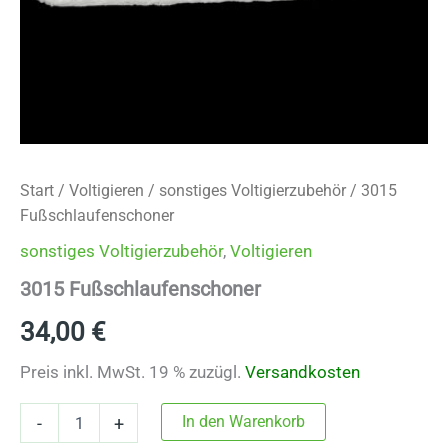
Start
/
Voltigieren
/
sonstiges Voltigierzubehör
/ 3015
Fußschlaufenschoner
sonstiges Voltigierzubehör
,
Voltigieren
3015 Fußschlaufenschoner
34,00
€
Preis inkl. MwSt. 19 % zuzügl.
Versandkosten
3015
In den Warenkorb
-
+
Fußschlaufenschoner